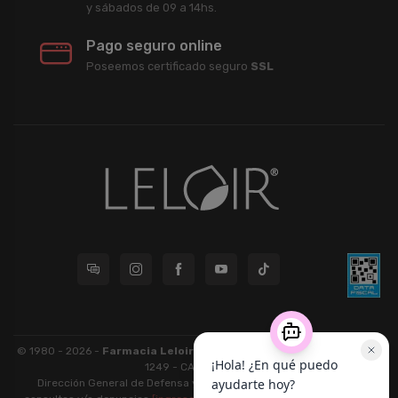
y sábados de 09 a 14hs.
Pago seguro online
Poseemos certificado seguro
SSL
© 1980 - 2026 -
Farmacia Leloir S.R.L.
| CUIT 33609220789 - Larrea
1249 - CABA - CP 1117
Dirección General de Defensa y Protección al Consumidor: Para