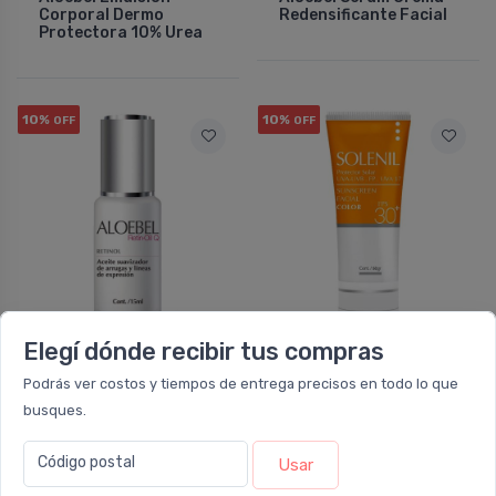
Corporal Dermo
Redensificante Facial
Protectora 10% Urea
10%
10%
OFF
OFF
NO DISPONIBLE
NO DISPONIBLE
Elegí dónde recibir tus compras
FORTBENTON
FORTBENTON
Podrás ver costos y tiempos de entrega precisos en todo lo que
Aloebel Retin Oil Q
Solenil Protector
busques.
Aceite Suavizador De
Solar Fps 30+ Facial
Arrugas
Crema Con Color
Código postal
Usar