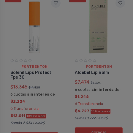
corre con el sudor al practic....
COMPRAR
COMPRAR
FORTB
FORTBENTON
Pedido
Pedido #
774802
FORTBENTON
FORTBENTON
Solenil Lips Protect
Aloebel Lip Balm
Fps 30
$7.474
$8.304
$13.345
$14.828
6 cuotas
sin interés
de
6 cuotas
sin interés
de
$1.246
$2.224
ó Transferencia
ó Transferencia
$6.727
10%
EXTRA OFF
$12.011
10%
EXTRA OFF
Sumás 1.799 Leloir$
Sumás 2.034 Leloir$
Agregar