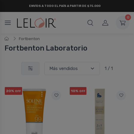
ENVÍOS A TODO EL PAÍS A PARTIR DE $75.000
0
Fortbenton
Fortbenton Laboratorio
1 / 1
20%
10%
OFF
OFF