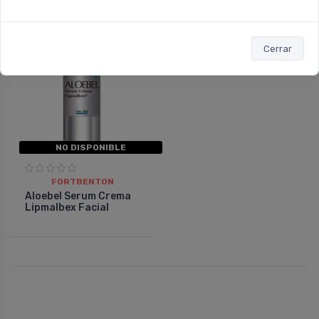
10%
OFF
Cerrar
NO DISPONIBLE
FORTBENTON
Aloebel Serum Crema
Lipmalbex Facial