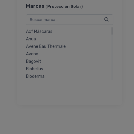
Marcas
(Protección Solar)
Acf Máscaras
Anua
Avene Eau Thermale
Aveno
Bagóvit
Biobellus
Bioderma
Bioglosse
Biu Natural
By Derm
Cantabria Labs
Cassará
Caviahue
Cepage