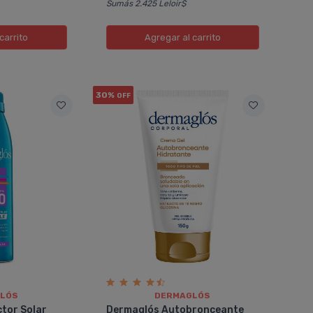
Sumás 2.425 Leloir$
carrito
Agregar
al carrito
30%
OFF
LÓS
DERMAGLÓS
tor Solar
Dermaglós Autobronceante