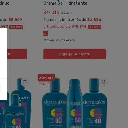
tinuo
Crema Gel Hidratante
$17.016
$24.308
és
de
$5.869
6 cuotas
sin interés
de
$2.836
.693
ó Transferencia
$15.314
10%
10%
EXTRA
EXTRA
OFF
Sumás 2.181 Leloir$
carrito
Agregar
al carrito
30%
OFF
COMBO