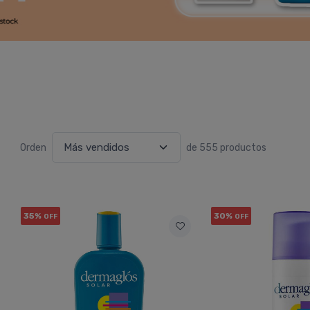
Orden
de 555 productos
35%
30%
OFF
OFF