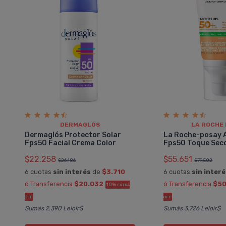
DERMAGLÓS
LA ROCHE
Dermaglós Protector Solar
La Roche-posay 
Fps50 Facial Crema Color
Fps50 Toque Seco
$22.258
$55.651
$26.186
$79.502
6 cuotas
sin interés
de
$3.710
6 cuotas
sin inter
ó Transferencia
$20.032
ó Transferencia
$50
10%
EXTRA
OFF
OFF
Sumás 2.390 Leloir$
Sumás 3.726 Leloir$