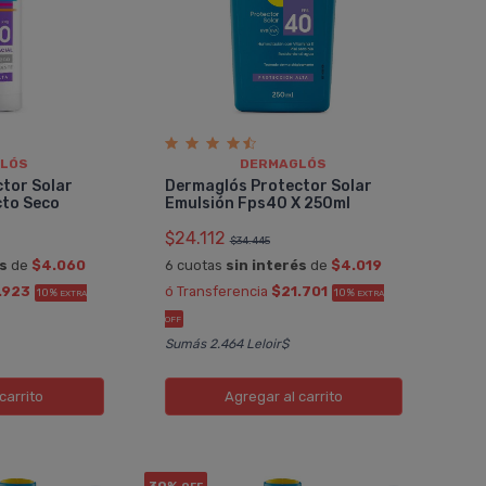
LÓS
DERMAGLÓS
tor Solar
Dermaglós Protector Solar
cto Seco
Emulsión Fps40 X 250ml
$24.112
$34.445
és
de
$4.060
6 cuotas
sin interés
de
$4.019
.923
ó Transferencia
$21.701
10%
10%
EXTRA
EXTRA
OFF
Sumás 2.464 Leloir$
carrito
Agregar
al carrito
30%