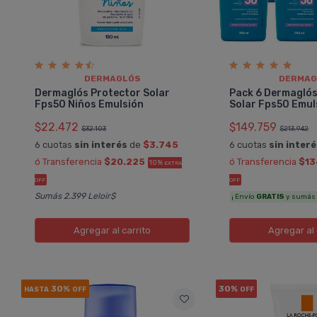
DERMAGLÓS
DERMAG
Dermaglós Protector Solar
Pack 6 Dermaglós
Fps50 Niños Emulsión
Solar Fps50 Emul
$22.472
$149.759
$32.103
$213.942
6 cuotas
sin interés
de
$3.745
6 cuotas
sin inter
ó Transferencia
$20.225
ó Transferencia
$13
10%
EXTRA
OFF
OFF
Sumás 2.399 Leloir$
¡ Envío
GRATIS
y sumás 7
Agregar
al carrito
Agregar
al 
30%
30%
HASTA
OFF
OFF