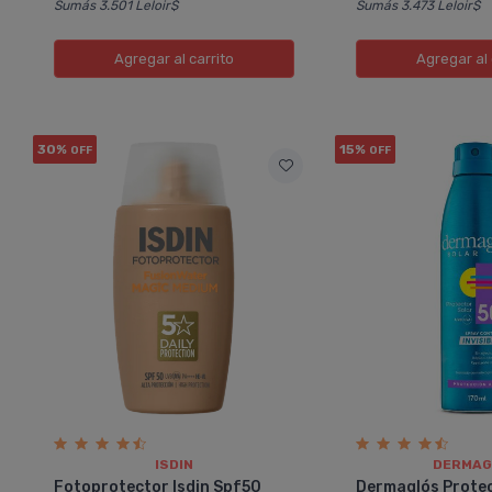
Sumás 3.501 Leloir$
Sumás 3.473 Leloir$
Agregar
al carrito
Agregar
al 
30%
15%
OFF
OFF
ISDIN
DERMAG
Fotoprotector Isdin Spf50
Dermaglós Protec