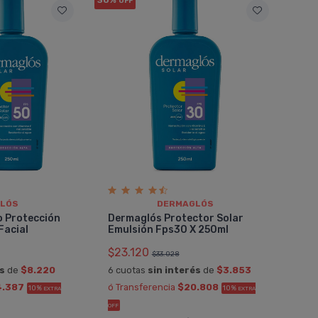
OFF
LÓS
DERMAGLÓS
 Protección
Dermaglós Protector Solar
Facial
Emulsión Fps30 X 250ml
$23.120
$33.028
és
de
$8.220
6 cuotas
sin interés
de
$3.853
4.387
ó Transferencia
$20.808
10%
10%
EXTRA
EXTRA
OFF