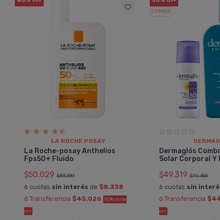
OFF
OFF
COMBO
LA ROCHE POSAY
DERMAG
La Roche-posay Anthelios
Dermaglós Combo
Fps50+ Fluido
Solar Corporal Y 
$50.029
$49.319
$83.381
$70.456
6 cuotas
sin interés
de
$8.338
6 cuotas
sin inter
ó Transferencia
$45.026
ó Transferencia
$4
10%
EXTRA
OFF
OFF