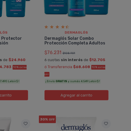
LÓS
DERMAGLÓS
 Protector
Dermaglós Solar Combo
sión
Protección Completa Adultos
$76.231
$108.901
és
de
$24.960
6 cuotas
sin interés
de
$12.705
4.783
ó Transferencia
$68.608
10%
10%
EXTRA
EXTRA
OFF
.490 Leloir$ !
¡ Envío
GRATIS
y sumás 4.549 Leloir$ !
carrito
Agregar
al carrito
30%
OFF