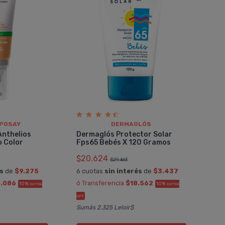
 POSAY
DERMAGLÓS
Anthelios
Dermaglós Protector Solar
 Color
Fps65 Bebés X 120 Gramos
$20.624
$29.463
és
de
$9.275
6 cuotas
sin interés
de
$3.437
.086
ó Transferencia
$18.562
10%
10%
EXTRA
EXTRA
OFF
Sumás 2.325 Leloir$