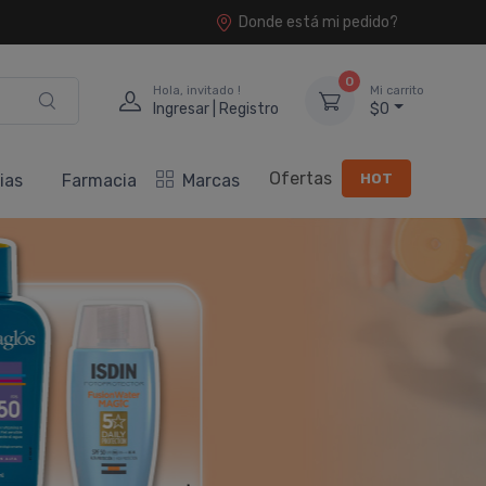
Donde está mi pedido?
0
Hola, invitado !
Mi carrito
Ingresar | Registro
$0
Ofertas
HOT
ias
Farmacia
Marcas