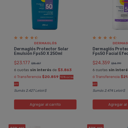
DERMAGLÓS
DERMAG
Dermaglós Protector Solar
Dermaglós Protec
Emulsión Fps50 X 250ml
Fps50 Facial Efe
$23.177
$24.359
$35.657
$34.799
6 cuotas
sin interés
de
$3.863
6 cuotas
sin inter
ó Transferencia
$20.859
ó Transferencia
$21
10%
EXTRA
OFF
OFF
Sumás 2.427 Leloir$
Sumás 2.474 Leloir$
Agregar
al carrito
Agregar
al 
40%
30%