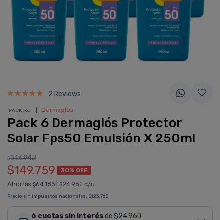
2 Reviews
❘
Dermaglós
PACK x6
u.
Pack 6 Dermaglós Protector
Solar Fps50 Emulsión X 250ml
213.942
$
$149.759
30% OFF
Ahorrás
64.183
|
24.960 c/u
$
$
Precio sin impuestos nacionales:
$123.768
6 cuotas sin interés
de $24.960