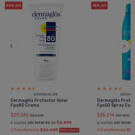
20%
15%
OFF
OFF
DERMAGLÓS
DERMA
Dermaglós Protector Solar
Dermaglós Protec
Fps80 Crema
Fps50 Spray Cont
$29.342
$35.214
$36.678
$41.428
6 cuotas
sin interés
de
$4.890
6 cuotas
sin interé
ó Transferencia
$26.408
ó Transferencia
$31
10%
EXTRA OFF