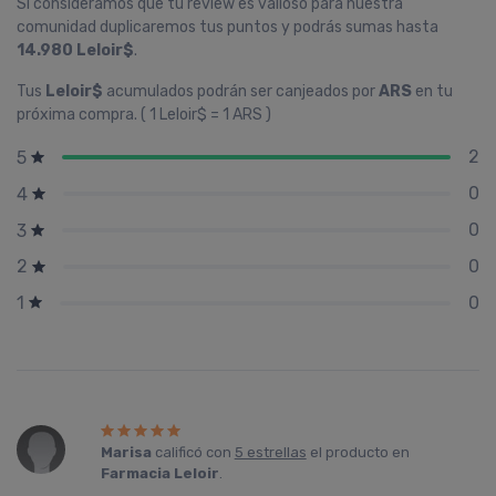
Si consideramos que tu review es valioso para nuestra
comunidad duplicaremos tus puntos y podrás sumas hasta
14.980 Leloir$
.
Tus
Leloir$
acumulados podrán ser canjeados por
ARS
en tu
próxima compra. ( 1 Leloir$ = 1 ARS )
2
5
0
4
0
3
0
2
0
1
Marisa
calificó con
5 estrellas
el producto en
Farmacia Leloir
.