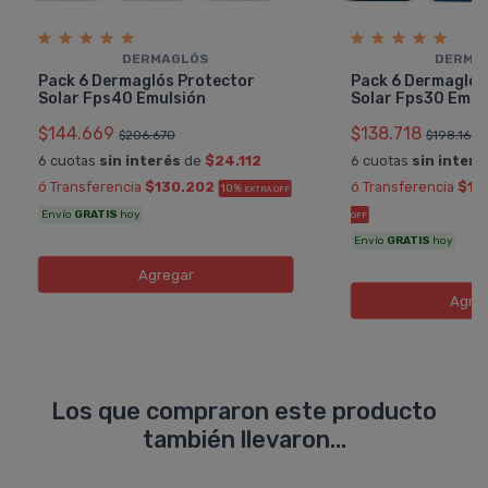
DERMAGLÓS
DERMA
Pack 6 Dermaglós Protector
Pack 6 Dermaglós
Solar Fps40 Emulsión
Solar Fps30 Emul
$144.669
$138.718
$206.670
$198.168
6 cuotas
sin interés
de
$24.112
6 cuotas
sin interé
ó Transferencia
$130.202
ó Transferencia
$12
10%
EXTRA OFF
Envío
GRATIS
hoy
OFF
Envío
GRATIS
hoy
Agregar
Agre
Los que compraron este producto
también llevaron...