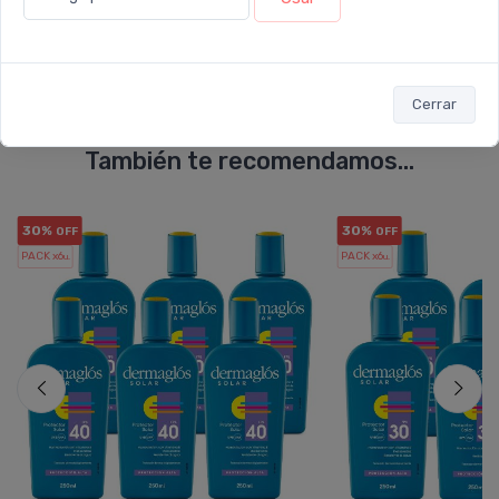
Cerrar
También te recomendamos...
30%
30%
OFF
OFF
PACK x6
PACK x6
u.
u.