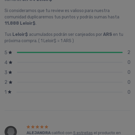
Si consideramos que tu review es valioso para nuestra
comunidad duplicaremos tus puntos y podrás sumas hasta
11.888 Leloir$
.
Tus
Leloir$
acumulados podrán ser canjeados por
ARS
en tu
próxima compra. ( 1 Leloir$ = 1 ARS )
2
5
0
4
0
3
0
2
0
1
ALEJANDRA
calificó con
5 estrellas
el producto en