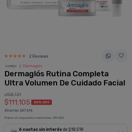
2 Reviews
❘
Dermaglós
COMBO
Dermaglós Rutina Completa
Ultra Volumen De Cuidado Facial
158.721
$
$111.105
30% OFF
Ahorrás
47.616
$
Precio sin impuestos nacionales:
$91.822
6 cuotas sin interés
de $18.518