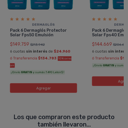
DERMAGLÓS
DERMA
Pack 6 Dermaglós Protector
Pack 6 Dermaglós
Solar Fps50 Emulsión
Solar Fps40 Emul
$149.759
$144.669
$213.942
$206.670
6 cuotas
sin interés
de
$24.960
6 cuotas
sin interé
ó Transferencia
$134.783
ó Transferencia
$13
10%
EXTRA
¡ Envío
GRATIS
y sumás 7
OFF
¡ Envío
GRATIS
y sumás 7.490 Leloir$ !
Agre
Agregar
Los que compraron este producto
también llevaron...