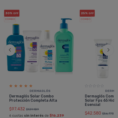
30%
25%
OFF
OFF
COMBO
COMBO
DERMAGLÓS
DERMA
Dermaglós Solar Combo
Dermaglós Combo
Protección Completa Alta
Solar Fps 65 Hidr
Esencial
$97.432
$139.189
$42.580
$56.773
6 cuotas
sin interés
de
$16.239