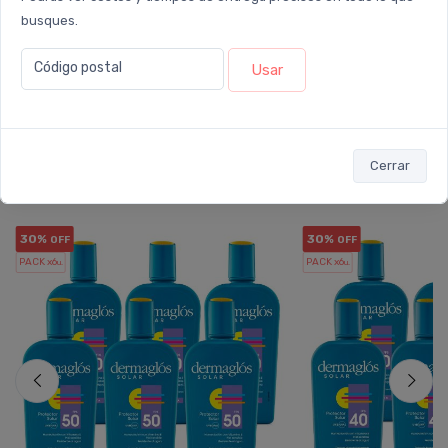
busques.
Enviar consulta
Código postal
Usar
Cerrar
También te recomendamos...
30%
30%
OFF
OFF
PACK x6
PACK x6
u.
u.