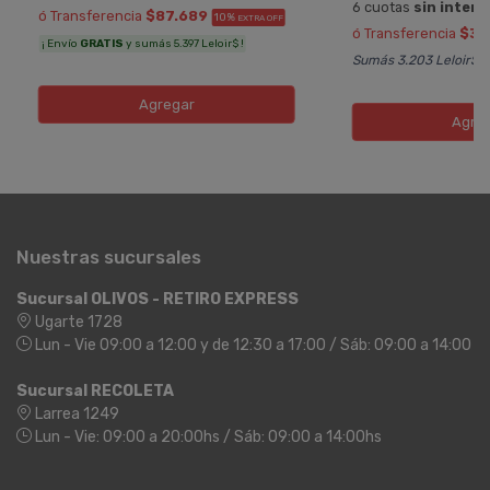
6 cuotas
sin interé
ó Transferencia
$87.689
10%
EXTRA OFF
ó Transferencia
$38
¡ Envío
GRATIS
y sumás 5.397 Leloir$ !
Sumás 3.203 Leloir$
Agregar
Agre
Nuestras sucursales
Sucursal OLIVOS - RETIRO EXPRESS
Ugarte 1728
Lun - Vie 09:00 a 12:00 y de 12:30 a 17:00 / Sáb: 09:00 a 14:00
Sucursal RECOLETA
Larrea 1249
Lun - Vie: 09:00 a 20:00hs / Sáb: 09:00 a 14:00hs