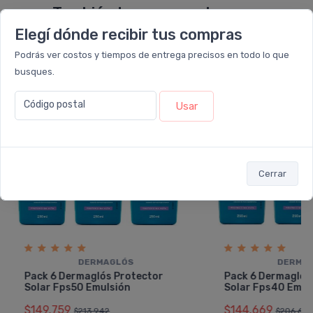
También te recomendamos...
Elegí dónde recibir tus compras
Podrás ver costos y tiempos de entrega precisos en todo lo que
30%
30%
OFF
OFF
busques.
PACK x6
PACK x6
u.
u.
Código postal
Usar
Cerrar
DERMAGLÓS
DERMA
Pack 6 Dermaglós Protector
Pack 6 Dermaglós
Solar Fps50 Emulsión
Solar Fps40 Emul
$149.759
$144.669
$213.942
$206.670