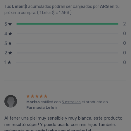
Tus
Leloir$
acumulados podrán ser canjeados por
ARS
en tu
próxima compra. ( 1 Leloir$ = 1 ARS )
2
5
0
4
0
3
0
2
0
1
Marisa
calificó con
5 estrellas
el producto en
Farmacia Leloir
.
Al tener una piel muy sensible y muy blanca, este producto
me resultó súper! Y puedo usarlo con mis hijos también,