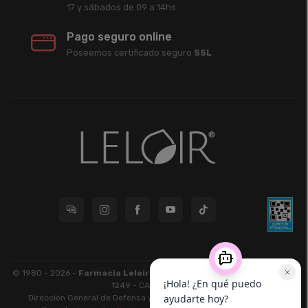
17 y sábados de 09 a 14hs.
Pago seguro online
Poseemos certificado seguro
SSL
© 1980 - 2026 -
Farmacia Leloir S.R.L.
| CUIT 33609220789 - Larrea
1249 - CABA - CP 1117
Dirección General de Defensa y Protección al Consumidor: Para