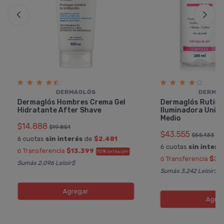
DERMAGLÓS
DERMA
Dermaglós Hombres Crema Gel
Dermaglós Rutina
Hidratante After Shave
Iluminadora Unifi
Medio
$14.888
$19.851
$43.555
$55.133
6 cuotas
sin interés
de
$2.481
6 cuotas
sin interé
ó Transferencia
$13.399
10%
EXTRA OFF
ó Transferencia
$39
Sumás 2.096 Leloir$
Sumás 3.242 Leloir$
Agregar
Agreg