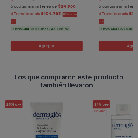
6 cuotas
sin interés
de
$24.960
6 cuotas
sin interé
ó Transferencia
$134.783
ó Transferencia
$13
10%
EXTRA
OFF
OFF
¡ Envío
GRATIS
y sumás 7.490 Leloir$ !
¡ Envío
GRATIS
y sumás 7.
Agregar
Agreg
Los que compraron este producto
también llevaron...
25%
21%
OFF
OFF
COMBO