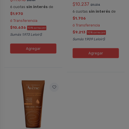
$13.131
$10.237
$11.374
6 cuotas
sin interés
de
6 cuotas
sin interés
de
$1.970
$1.706
ó Transferencia
ó Transferencia
$10.636
10%
EXTRA OFF
$9.213
10%
EXTRA OFF
Sumás 1.973 Leloir$
Sumás 1.909 Leloir$
Agregar
Agregar