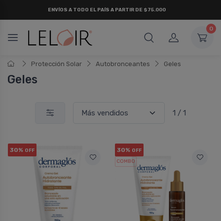
ENVÍOS A TODO EL PAÍS A PARTIR DE $75.000
0
Protección Solar
Autobronceantes
Geles
Geles
1 / 1
30%
30%
OFF
OFF
COMBO