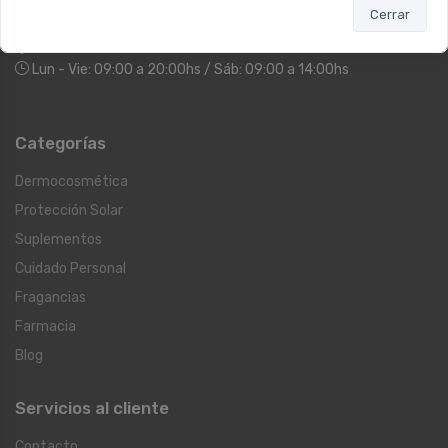
Cerrar
Sucursal RECOLETA
Larrea 1249
Lun - Vie: 09:00 a 20:00hs / Sáb: 09:00 a 14:00hs
Categorías
Dermocosmética
Protección Solar
Suplementos
Cuidado Personal
Fragancias
Farmacia
Blog
Servicios al cliente
Contacto