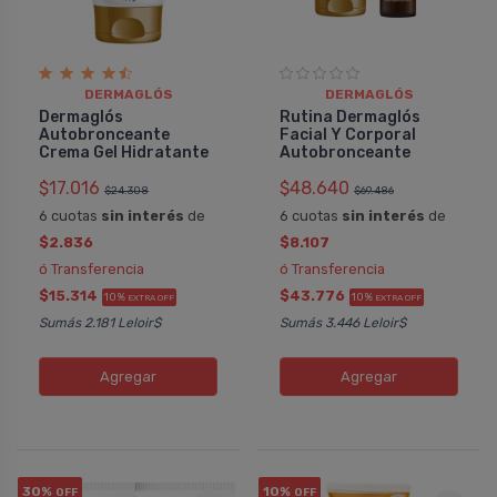
DERMAGLÓS
DERMAGLÓS
Dermaglós
Rutina Dermaglós
Autobronceante
Facial Y Corporal
Crema Gel Hidratante
Autobronceante
$17.016
$48.640
$24.308
$69.486
6 cuotas
sin interés
de
6 cuotas
sin interés
de
$2.836
$8.107
ó Transferencia
ó Transferencia
$15.314
$43.776
10%
10%
EXTRA OFF
EXTRA OFF
Sumás 2.181 Leloir$
Sumás 3.446 Leloir$
Agregar
Agregar
30%
10%
OFF
OFF