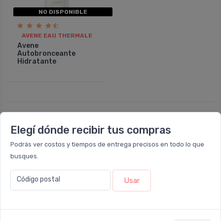
NO DISPONIBLE
AVENE EAU THERMALE
Avene
Autobronceante
Hidratante
Elegí dónde recibir tus compras
Podrás ver costos y tiempos de entrega precisos en todo lo que
busques.
Nuestras sucursales
Código postal
Usar
Sucursal OLIVOS - RETIRO EXPRESS
Ugarte 1728
Lun - Vie 09:00 a 12:00 y de 12:30 a 17:00 / Sáb: 09:00 a 14:00