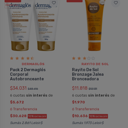
PACK x2
u.
DERMAGLÓS
RAYITO DE SOL
Pack 2 Dermaglós
Rayito De Sol
Corporal
Bronzage Jalea
Autobronceante
Bronceadora
$34.031
$11.818
$48.616
$13.131
6 cuotas
sin interés
de
6 cuotas
sin interés
de
$5.672
$1.970
ó Transferencia
ó Transferencia
$30.628
$10.636
10%
10%
EXTRA OFF
EXTRA OFF
Sumás 2.861 Leloir$
Sumás 1.973 Leloir$