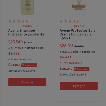
AVENO
AVENO
Aveno Shampoo
Aveno Protector Solar
Hidratante Emoliente
Crema Fluida Facial
Fps50
$23.540
$31.387
$28.013
$40.019
6 cuotas
sin interés
de
6 cuotas
sin interés
de
$3.923
$4.669
ó Transferencia
ó Transferencia
$21.186
10%
EXTRA OFF
$25.212
10%
EXTRA OFF
Sumás 2.442 Leloir$
Sumás 2.621 Leloir$
Agregar
Agregar