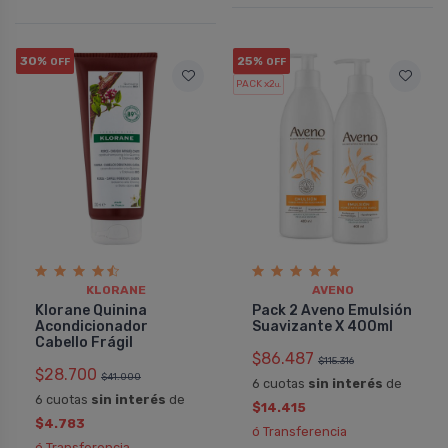
30%
25%
OFF
OFF
PACK x2
u.
KLORANE
AVENO
Klorane Quinina
Pack 2 Aveno Emulsión
Acondicionador
Suavizante X 400ml
Cabello Frágil
$86.487
$115.316
$28.700
$41.000
6 cuotas
sin interés
de
6 cuotas
sin interés
de
$14.415
$4.783
ó Transferencia
ó Transferencia