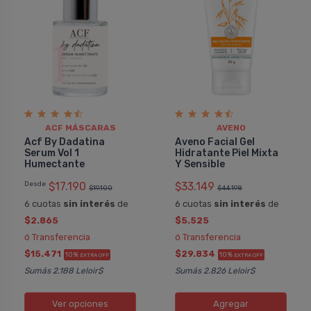
ACF MÁSCARAS
AVENO
Acf By Dadatina
Aveno Facial Gel
Serum Vol 1
Hidratante Piel Mixta
Humectante
Y Sensible
Desde
$17.190
$33.149
$19.100
$44.198
6 cuotas
sin interés
de
6 cuotas
sin interés
de
$2.865
$5.525
ó Transferencia
ó Transferencia
$15.471
$29.834
10%
10%
EXTRA OFF
EXTRA OFF
Sumás 2.188 Leloir$
Sumás 2.826 Leloir$
Ver opciones
Agregar