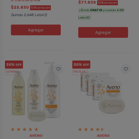
$77.838
10%
EXTRA OFF
$25.830
10%
EXTRA OFF
¡ Envío
GRATIS
y sumás 4.959
Sumás 2.648 Leloir$
Leloir$ !
Agregar
Agregar
30%
30%
OFF
OFF
COMBO
PACK x3
u.
AVENO
AVENO