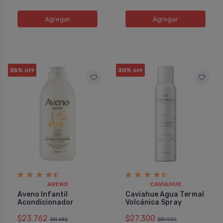
Agregar
Agregar
25%
30%
OFF
OFF
AVENO
CAVIAHUE
Aveno Infantil
Caviahue Agua Termal
Acondicionador
Volcánica Spray
$23.762
$27.300
$31.682
$39.000