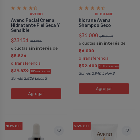
AVENO
KLORANE
Aveno Facial Crema
Klorane Avena
Hidratante Piel Seca Y
Shampoo Seco
Sensible
$36.000
$40.000
$33.154
$44.205
6 cuotas
sin interés
de
6 cuotas
sin interés
de
$6.000
$5.526
ó Transferencia
ó Transferencia
$32.400
10%
EXTRA OFF
$29.839
10%
EXTRA OFF
Sumás 2.940 Leloir$
Sumás 2.826 Leloir$
Agregar
Agregar
10%
25%
OFF
OFF