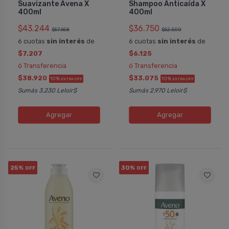
Suavizante Avena X
Shampoo Anticaí­da X
400ml
400ml
$43.244
$36.750
$57.658
$52.500
6 cuotas
sin interés
de
6 cuotas
sin interés
de
$7.207
$6.125
ó Transferencia
ó Transferencia
$38.920
$33.075
10%
10%
EXTRA OFF
EXTRA OFF
Sumás 3.230 Leloir$
Sumás 2.970 Leloir$
Agregar
Agregar
25%
30%
OFF
OFF