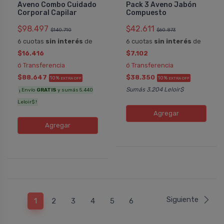
Aveno Combo Cuidado
Pack 3 Aveno Jabón
Corporal Capilar
Compuesto
$98.497
$42.611
$140.710
$60.873
6 cuotas
sin interés
de
6 cuotas
sin interés
de
$16.416
$7.102
ó Transferencia
ó Transferencia
$88.647
$38.350
10%
10%
EXTRA OFF
EXTRA OFF
Sumás 3.204 Leloir$
¡ Envío
GRATIS
y sumás 5.440
Leloir$ !
Agregar
Agregar
Siguiente
1
2
3
4
5
6