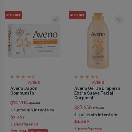
30%
30%
OFF
OFF
AVENO
AVENO
Aveno Jabón
Aveno Gel De Limpieza
Compuesto
Extra Suave Facial
Corporal
$14.204
$20.291
$27.656
$39.508
6 cuotas
sin interés
de
6 cuotas
sin interés
de
$2.367
$4.609
ó Transferencia
ó Transferencia
$12.784
10%
EXTRA OFF