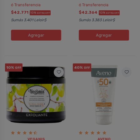
ó Transferencia
ó Transferencia
$42.771
$42.364
10%
10%
EXTRA OFF
EXTRA OFF
Sumás 3.401 Leloir$
Sumás 3.383 Leloir$
Agregar
Agregar
10%
40%
OFF
OFF
VEGANIS
AVENO