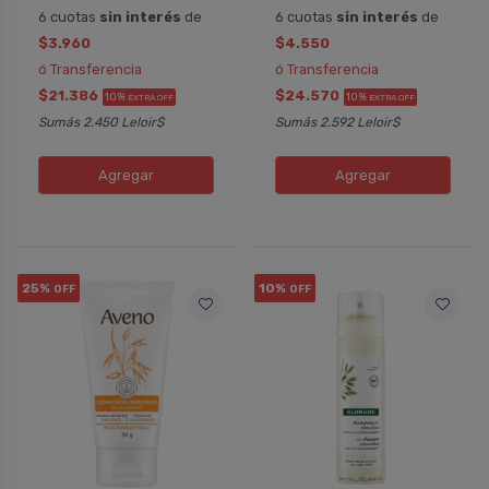
6 cuotas
sin interés
de
6 cuotas
sin interés
de
$3.960
$4.550
ó Transferencia
ó Transferencia
$21.386
$24.570
10%
10%
EXTRA OFF
EXTRA OFF
Sumás 2.450 Leloir$
Sumás 2.592 Leloir$
Agregar
Agregar
25%
10%
OFF
OFF