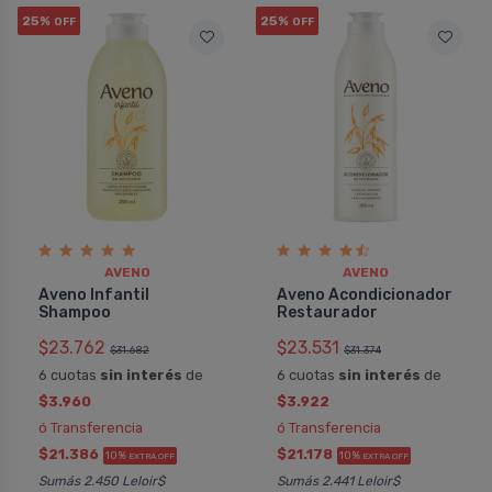
25%
25%
OFF
OFF
AVENO
AVENO
Aveno Infantil
Aveno Acondicionador
Shampoo
Restaurador
$23.762
$23.531
$31.682
$31.374
6 cuotas
sin interés
de
6 cuotas
sin interés
de
$3.960
$3.922
ó Transferencia
ó Transferencia
$21.386
$21.178
10%
10%
EXTRA OFF
EXTRA OFF
Sumás 2.450 Leloir$
Sumás 2.441 Leloir$