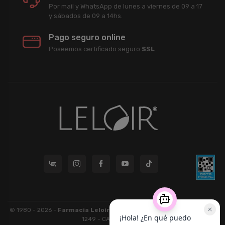
Por mail y WhatsApp de lunes a viernes de 09 a 17
y sábados de 09 a 14hs.
Pago seguro online
Poseemos certificado seguro
SSL
© 1980 - 2026 -
Farmacia Leloir S.R.L.
| CUIT 33609220789 - Larrea
1249 - CABA - CP 1117