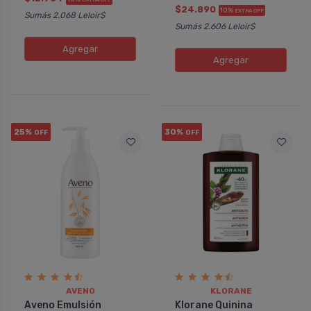
$24.890
10%
EXTRA OFF
Sumás 2.068 Leloir$
Sumás 2.606 Leloir$
Agregar
Agregar
25%
30%
OFF
OFF
AVENO
KLORANE
Aveno Emulsión
Klorane Quinina