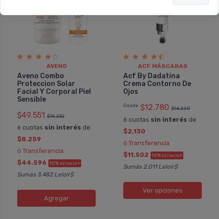
AVENO
ACF MÁSCARAS
Aveno Combo
Acf By Dadatina
Proteccion Solar
Crema Contorno De
Facial Y Corporal Piel
Ojos
Sensible
Desde
$12.780
$14.200
$49.551
$76.232
6 cuotas
sin interés
de
6 cuotas
sin interés
de
$2.130
$8.259
ó Transferencia
ó Transferencia
$11.502
10%
EXTRA OFF
$44.596
10%
EXTRA OFF
Sumás 2.011 Leloir$
Sumás 3.482 Leloir$
Ver opciones
Agregar