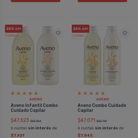
25%
25%
OFF
OFF
COMBO
COMBO
AVENO
AVENO
Aveno Infantil Combo
Aveno Combo Cuidado
Cuidado Capilar
Capilar
$47.523
$47.071
$63.364
$62.761
6 cuotas
sin interés
de
6 cuotas
sin interés
de
$7.921
$7.845