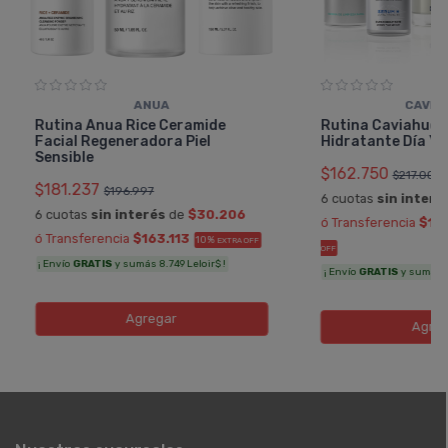
ANUA
CAVIA
Rutina Anua Rice Ceramide
Rutina Caviahue 
Facial Regeneradora Piel
Hidratante Día Y 
Sensible
$162.750
$217.000
$181.237
$196.997
6 cuotas
sin interé
6 cuotas
sin interés
de
$30.206
ó Transferencia
$14
ó Transferencia
$163.113
10%
EXTRA OFF
OFF
¡ Envío
GRATIS
y sumás 8.749 Leloir$ !
¡ Envío
GRATIS
y sumás 8
Agregar
Agreg