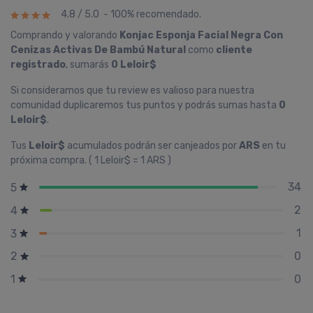
4.8 / 5.0 - 100% recomendado.
Comprando y valorando
Konjac Esponja Facial Negra Con
Cenizas Activas De Bambú Natural
como
cliente
registrado
, sumarás
0 Leloir$
Si consideramos que tu review es valioso para nuestra
comunidad duplicaremos tus puntos y podrás sumas hasta
0
Leloir$
.
Tus
Leloir$
acumulados podrán ser canjeados por
ARS
en tu
próxima compra. ( 1 Leloir$ = 1 ARS )
34
5
2
4
1
3
0
2
0
1