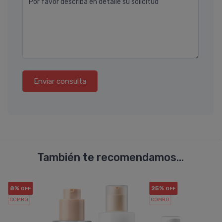
Por favor describa en detalle su solicitud
Enviar consulta
También te recomendamos...
8%
25%
OFF
OFF
COMBO
COMBO