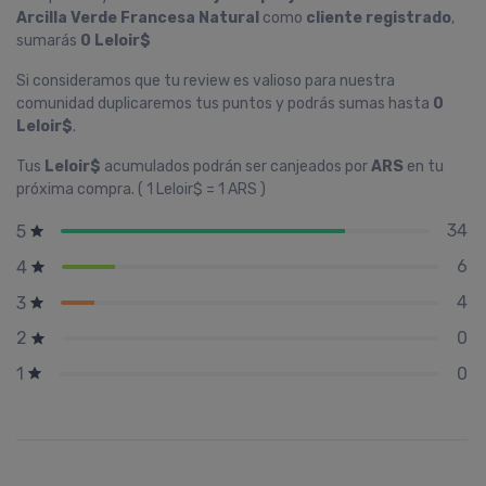
Arcilla Verde Francesa Natural
como
cliente registrado
,
sumarás
0 Leloir$
Si consideramos que tu review es valioso para nuestra
comunidad duplicaremos tus puntos y podrás sumas hasta
0
Leloir$
.
Tus
Leloir$
acumulados podrán ser canjeados por
ARS
en tu
próxima compra. ( 1 Leloir$ = 1 ARS )
34
5
6
4
4
3
0
2
0
1