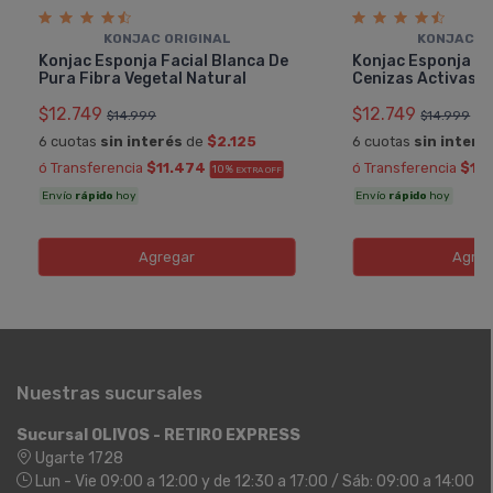
KONJAC ORIGINAL
KONJAC O
Konjac Esponja Facial Blanca De
Konjac Esponja Fa
Pura Fibra Vegetal Natural
Cenizas Activas 
$12.749
$12.749
$14.999
$14.999
6 cuotas
sin interés
de
$2.125
6 cuotas
sin interé
ó Transferencia
$11.474
ó Transferencia
$11
10%
EXTRA OFF
Envío
rápido
hoy
Envío
rápido
hoy
Agregar
Agreg
Nuestras sucursales
Sucursal OLIVOS - RETIRO EXPRESS
Ugarte 1728
Lun - Vie 09:00 a 12:00 y de 12:30 a 17:00 / Sáb: 09:00 a 14:00