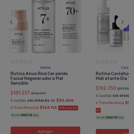
ANUA
CAVIA
Rutina Anua Rice Ceramide
Rutina Caviahue 
Facial Regeneradora Piel
Hidratante Día Y 
Sensible
$162.750
$217.000
$181.237
$196.997
6 cuotas
sin interé
6 cuotas
sin interés
de
$30.206
ó Transferencia
$14
ó Transferencia
$163.113
10%
EXTRA OFF
OFF
Envío
GRATIS
hoy
Envío
GRATIS
hoy
Agregar
Agreg