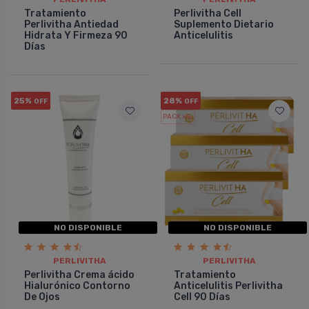
Tratamiento
Perlivitha Cell
Perlivitha Antiedad
Suplemento Dietario
Hidrata Y Firmeza 90
Anticelulitis
Dí­as
25%
28%
OFF
OFF
PACK x3
u.
NO DISPONIBLE
NO DISPONIBLE
PERLIVITHA
PERLIVITHA
Perlivitha Crema ácido
Tratamiento
Hialurónico Contorno
Anticelulitis Perlivitha
De Ojos
Cell 90 Dí­as