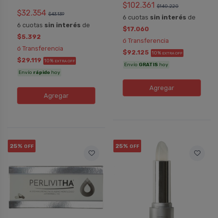
$102.361
$140.220
$32.354
$43.139
6 cuotas
sin interés
de
6 cuotas
sin interés
de
$17.060
$5.392
ó Transferencia
ó Transferencia
$92.125
10%
EXTRA OFF
$29.119
10%
EXTRA OFF
Envío
GRATIS
hoy
Envío
rápido
hoy
Agregar
Agregar
25%
25%
OFF
OFF