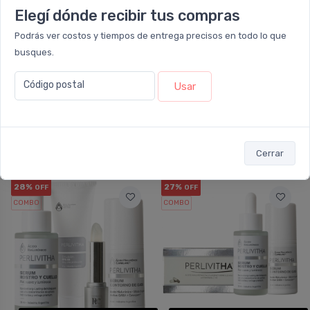
Elegí dónde recibir tus compras
Podrás ver costos y tiempos de entrega precisos en todo lo que
NO DISPONIBLE
NO DISPONIBLE
busques.
Código postal
PERLIVITHA
PERLIVITHA
Usar
Rutina Perlivitha
Rutina Perlivitha
Antiarrugas
Anticelulitis +
Iluminadora Y
Antiedad
Reafirmante
Cerrar
28%
27%
OFF
OFF
COMBO
COMBO