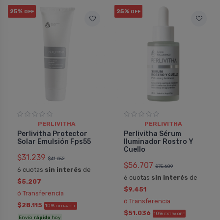
25%
25%
OFF
OFF
PERLIVITHA
PERLIVITHA
Perlivitha Protector
Perlivitha Sérum
Solar Emulsión Fps55
Iluminador Rostro Y
Cuello
$31.239
$41.652
$56.707
$75.609
6 cuotas
sin interés
de
6 cuotas
sin interés
de
$5.207
$9.451
ó Transferencia
ó Transferencia
$28.115
10%
EXTRA OFF
$51.036
10%
EXTRA OFF
Envío
rápido
hoy