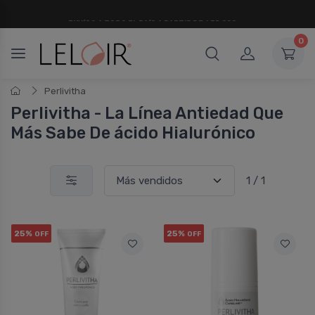
ENVÍOS A TODO EL PAÍS A PARTIR DE $75.000
0
Perlivitha
Perlivitha - La Lí­nea Antiedad Que
Más Sabe De ácido Hialurónico
1 / 1
25%
25%
OFF
OFF