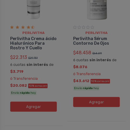
PERLIVITHA
PERLIVITHA
Perlivitha Crema ácido
Perlivitha Sérum
Melisa
Hialurónico Para
Contorno De Ojos
Perlivitha Crema ácido Hialurónico
Perlivitha Cre
Rostro Y Cuello
Para Rostro Y Cuello
Para Rostro Y 
$48.458
$64.611
$22.313
Es muy buena, no es grasosa, no
10 puntos se me
$29.751
6 cuotas
sin interés
de
6 cuotas
sin interés
de
siento que hidrate en profundidad
algo increíble 
$8.076
realmente. Pero la piel queda suave y
día a día, y cuid
$3.719
ó Transferencia
luminosa. Al no tener perfume es ideal
cutis cambia, e
ó Transferencia
$43.612
10%
EXTRA OFF
para los que somos alérgicos.
le dí importanci
$20.082
10%
EXTRA OFF
Envío
rápido
hoy
jamás, ahora y 
Envío
rápido
hoy
empecé, pero con
COMPRAR
COMPRAR
Agregar
Agregar
PERLIVITHA
PERLIV
Pedido #
718613
Pedido