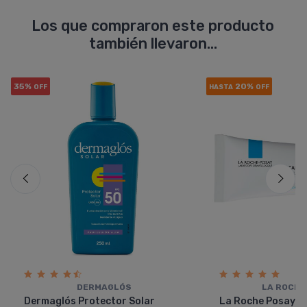
Los que compraron este producto
también llevaron...
35%
20%
OFF
HASTA
OFF
DERMAGLÓS
LA ROCHE
Dermaglós Protector Solar
La Roche Posay C