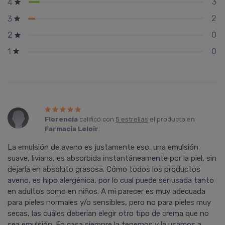
3
4
2
3
0
2
0
1
Florencia
calificó con
5 estrellas
el producto en
Farmacia Leloir
.
La emulsión de aveno es justamente eso, una emulsión
suave, liviana, es absorbida instantáneamente por la piel, sin
dejarla en absoluto grasosa. Cómo todos los productos
aveno, es hipo alergénica, por lo cual puede ser usada tanto
en adultos como en niños. A mi parecer es muy adecuada
para pieles normales y/o sensibles, pero no para pieles muy
secas, las cuáles deberían elegir otro tipo de crema que no
sea emulsión. En casa siempre la tenemos y la usamos a