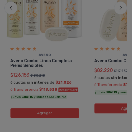
AVENO
AVE
Aveno Combo Línea Completa
Aveno Combo Cui
Pieles Sensibles
$82.220
$117.457
$126.153
$180.218
6 cuotas
sin interé
6 cuotas
sin interés
de
$21.026
ó Transferencia
$73
ó Transferencia
$113.538
10%
EXTRA OFF
¡ Envío
GRATIS
y sumás 4.
¡ Envío
GRATIS
y sumás 6.546 Leloir$ !
Agreg
Agregar