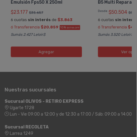
Emulsión Fps50 X 250ml
B5 Multi Reparad
$23.177
Desde
$50.504
$35.657
$53.
6 cuotas
sin interés
de
$3.863
6 cuotas
sin interé
ó Transferencia
$20.859
ó Transferencia
$45
10%
EXTRA OFF
Sumás 2.427 Leloir$
Sumás 3.520 Leloir$
Agregar
Ver opc
Nuestras sucursales
Sucursal OLIVOS - RETIRO EXPRESS
Ugarte 1728
Lun - Vie 09:00 a 12:00 y de 12:30 a 17:00 / Sáb: 09:00 a 14:00
Sucursal RECOLETA
Larrea 1249