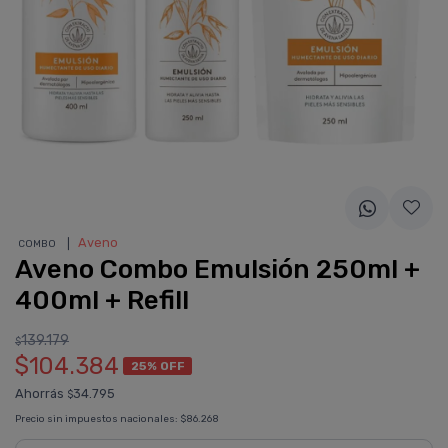
❘
Aveno
COMBO
Aveno Combo Emulsión 250ml +
400ml + Refill
139.179
$
$104.384
25% OFF
Ahorrás
34.795
$
Precio sin impuestos nacionales:
$86.268