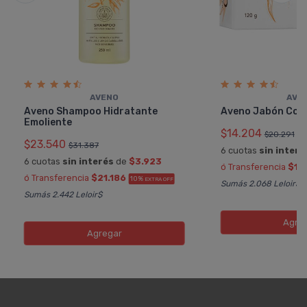
AVENO
AVE
Aveno Shampoo Hidratante
Aveno Jabón Com
Emoliente
$14.204
$20.291
$23.540
$31.387
6 cuotas
sin interé
6 cuotas
sin interés
de
$3.923
ó Transferencia
$12
ó Transferencia
$21.186
10%
EXTRA OFF
Sumás 2.068 Leloir$
Sumás 2.442 Leloir$
Agre
Agregar