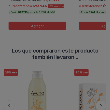
6 cuotas
sin interés
de
$17.397
6 cuotas
sin interé
ó Transferencia
$93.946
ó Transferencia
$11
10%
EXTRA OFF
¡ Envío
GRATIS
y sumás 5.675 Leloir$ !
¡ Envío
GRATIS
y sumás 6
Agregar
Agre
Los que compraron este producto
también llevaron...
25%
30%
OFF
OFF