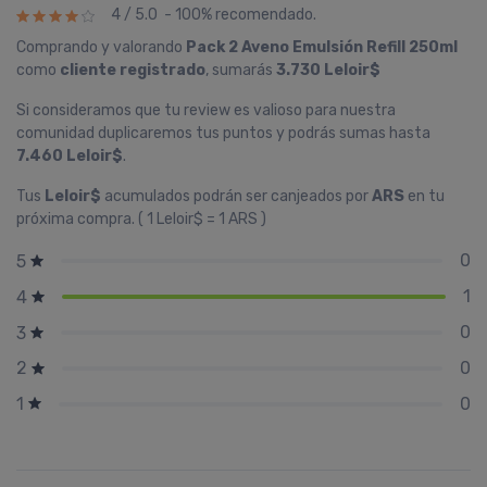
4 / 5.0 - 100% recomendado.
Comprando y valorando
Pack 2 Aveno Emulsión Refill 250ml
como
cliente registrado
, sumarás
3.730 Leloir$
Si consideramos que tu review es valioso para nuestra
comunidad duplicaremos tus puntos y podrás sumas hasta
7.460 Leloir$
.
Tus
Leloir$
acumulados podrán ser canjeados por
ARS
en tu
próxima compra. ( 1 Leloir$ = 1 ARS )
0
5
1
4
0
3
0
2
0
1