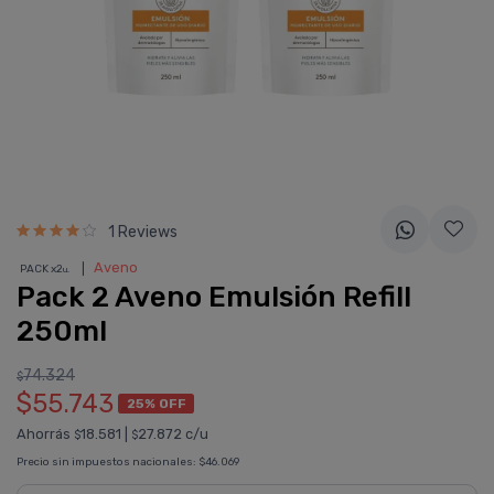
1 Reviews
❘
Aveno
PACK x2
u.
Pack 2 Aveno Emulsión Refill
250ml
74.324
$
$55.743
25% OFF
Ahorrás
18.581
|
27.872 c/u
$
$
Precio sin impuestos nacionales:
$46.069