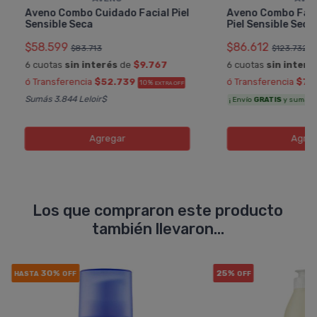
Aveno Combo Cuidado Facial Piel
Aveno Combo Faci
Sensible Seca
Piel Sensible Seca
$58.599
$86.612
$83.713
$123.732
6 cuotas
sin interés
de
$9.767
6 cuotas
sin interé
ó Transferencia
$52.739
ó Transferencia
$77
10%
EXTRA OFF
Sumás 3.844 Leloir$
¡ Envío
GRATIS
y sumás 4.
Agregar
Agreg
Los que compraron este producto
también llevaron...
30%
25%
HASTA
OFF
OFF