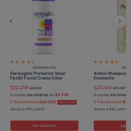
DERMAGLÓS
AVE
Dermaglós Protector Solar
Aveno Shampoo H
Fps50 Facial Crema Color
Emoliente
$22.258
$23.540
$26.186
$31.387
6 cuotas
sin interés
de
$3.710
6 cuotas
sin interé
ó Transferencia
$20.032
ó Transferencia
$21.
10%
EXTRA OFF
Sumás 2.390 Leloir$
Sumás 2.442 Leloir$
Ver opciones
Agreg