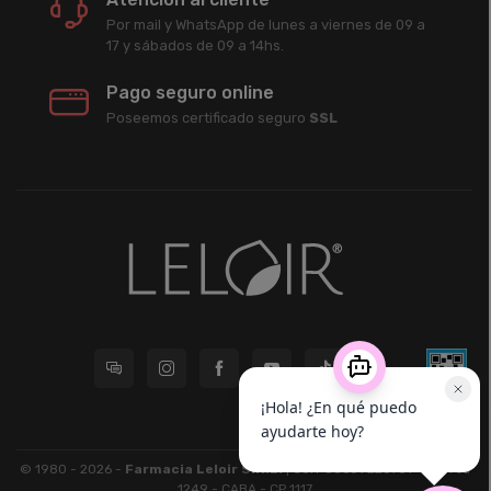
Por mail y WhatsApp de lunes a viernes de 09 a
17 y sábados de 09 a 14hs.
Pago seguro online
Poseemos certificado seguro
SSL
© 1980 - 2026 -
Farmacia Leloir S.R.L.
| CUIT 33609220789 - Larrea
1249 - CABA - CP 1117