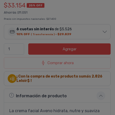
$33.154
25% OFF
Ahorrás
11.051
$
Precio sin impuestos nacionales:
$27.400
6 cuotas sin interés
de $5.526
10% OFF
·
$29.839
( Transferencia )
Agregar
Comprar ahora
¡ Con la compra de este producto sumás
2.826
Leloir$ !
Información de producto
La crema facial Aveno hidrata, nutre y suaviza