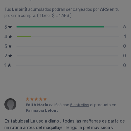
Tus
Leloir$
acumulados podrán ser canjeados por
ARS
en tu
próxima compra. ( 1 Leloir$ = 1 ARS )
6
5
1
4
0
3
0
2
0
1
Edith María
calificó con
5 estrellas
el producto en
Farmacia Leloir
.
Es fabulosa! La uso a diario , todas las mañanas es parte de
mi rutina antes del maquillaje. Tengo la piel muy seca y