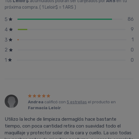
Tus
Leloir$
acumulados podrán ser canjeados por
ARS
en tu
próxima compra. ( 1 Leloir$ = 1 ARS )
86
5
9
4
1
3
0
2
0
1
Andrea
calificó con
5 estrellas
el producto en
Farmacia Leloir
.
Utilizo la leche de limpieza dermaglós hace bastante
tiempo, con poca cantidad retira con suavidad todo el
maquillaje y protector solar de la cara y cuello. La uso todas