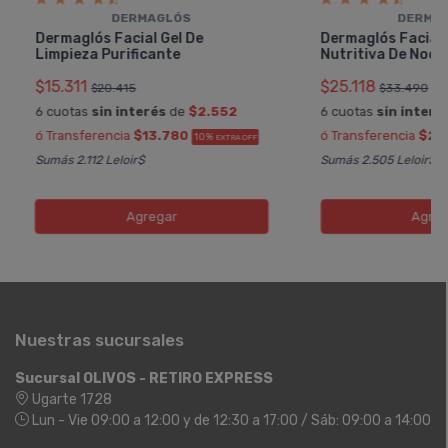
DERMAGLÓS
DERMA
Dermaglós Facial Gel De
Dermaglós Facial
Limpieza Purificante
Nutritiva De Noch
$15.311
$25.118
$20.415
$33.490
6 cuotas
sin interés
de
$2.552
6 cuotas
sin interé
ó Transferencia
$13.780
ó Transferencia
$22
10%
EXTRA OFF
Sumás 2.112 Leloir$
Sumás 2.505 Leloir$
Agregar
Agreg
Nuestras sucursales
Sucursal OLIVOS - RETIRO EXPRESS
Ugarte 1728
Lun - Vie 09:00 a 12:00 y de 12:30 a 17:00 / Sáb: 09:00 a 14:00