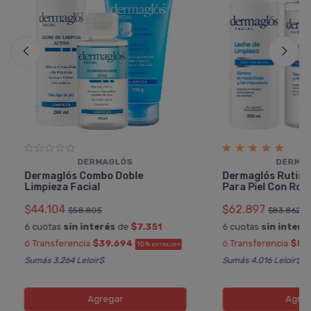
DERMAGLÓS
DERMA
Dermaglós Combo Doble
Dermaglós Rutina
Limpieza Facial
Para Piel Con Ros
$44.104
$62.897
$58.805
$83.862
6 cuotas
sin interés
de
$7.351
6 cuotas
sin interé
ó Transferencia
$39.694
ó Transferencia
$56
10%
EXTRA OFF
Sumás 3.264 Leloir$
Sumás 4.016 Leloir$
Agregar
Agreg