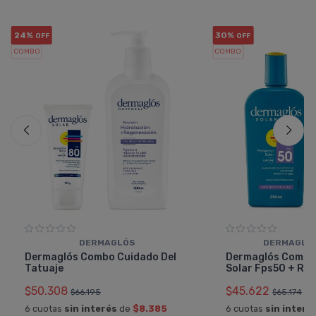
24%
30%
OFF
OFF
COMBO
COMBO
DERMAGLÓS
DERMAGLÓ
Dermaglós Combo Cuidado Del
Dermaglós Combo
Tatuaje
Solar Fps50 + Re
$50.308
$45.622
$66.195
$65.174
6 cuotas
sin interés
de
$8.385
6 cuotas
sin interé