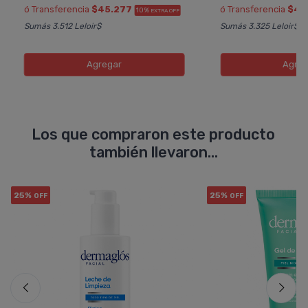
ó Transferencia
$45.277
ó Transferencia
$41
10%
EXTRA OFF
Sumás 3.512 Leloir$
Sumás 3.325 Leloir$
Agregar
Agreg
Los que compraron este producto
también llevaron...
25%
25%
OFF
OFF