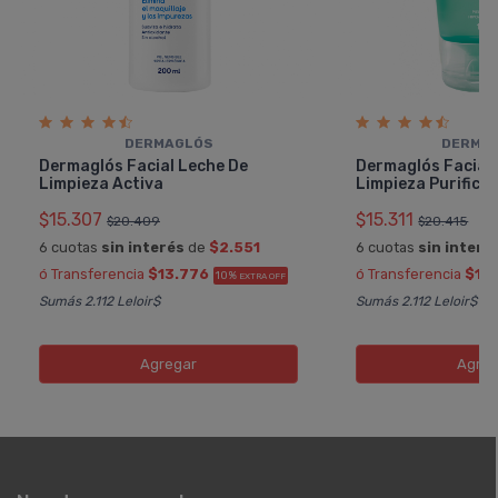
DERMAGLÓS
DERMA
Dermaglós Facial Leche De
Dermaglós Facial 
Limpieza Activa
Limpieza Purifica
$15.307
$15.311
$20.409
$20.415
6 cuotas
sin interés
de
$2.551
6 cuotas
sin interé
ó Transferencia
$13.776
ó Transferencia
$13
10%
EXTRA OFF
Sumás 2.112 Leloir$
Sumás 2.112 Leloir$
Agregar
Agreg