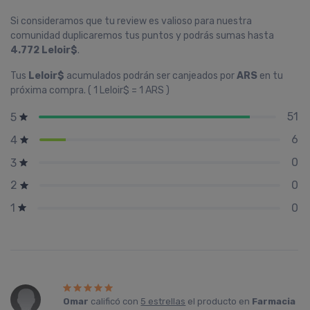
Si consideramos que tu review es valioso para nuestra
comunidad duplicaremos tus puntos y podrás sumas hasta
4.772 Leloir$
.
Tus
Leloir$
acumulados podrán ser canjeados por
ARS
en tu
próxima compra. ( 1 Leloir$ = 1 ARS )
51
5
6
4
0
3
0
2
0
1
Omar
calificó con
5 estrellas
el producto en
Farmacia