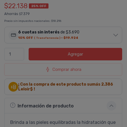
$22.138
25% OFF
Ahorrás
7.379
$
Precio sin impuestos nacionales:
$18.296
6 cuotas sin interés
de $3.690
10% OFF
·
$19.924
( Transferencia )
Agregar
Comprar ahora
¡ Con la compra de este producto sumás
2.386
Leloir$ !
Información de producto
Brinda a las pieles equilibradas la hidratación que