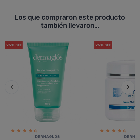
Los que compraron este producto
también llevaron...
25%
25%
OFF
OFF
DERMAGLÓS
DERMA