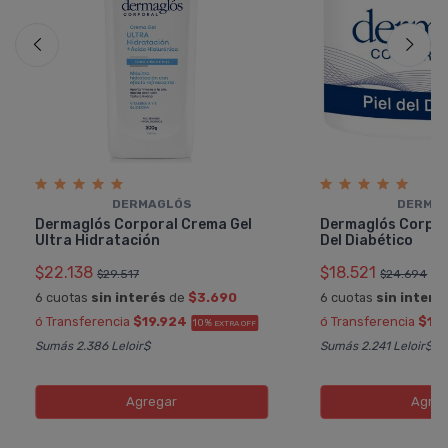
DERMAGLÓS
DERMA
Dermaglós Corporal Crema Gel
Dermaglós Corpor
Ultra Hidratación
Del Diabético
$22.138
$18.521
$29.517
$24.694
6 cuotas
sin interés
de
$3.690
6 cuotas
sin interé
ó Transferencia
$19.924
ó Transferencia
$16
10%
EXTRA OFF
Sumás 2.386 Leloir$
Sumás 2.241 Leloir$
Agregar
Agreg