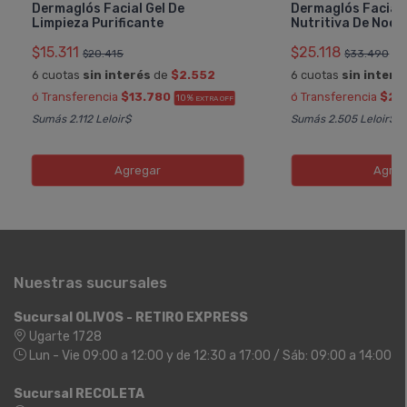
Dermaglós Facial Gel De
Dermaglós Facial
Limpieza Purificante
Nutritiva De Noch
$15.311
$25.118
$20.415
$33.490
6 cuotas
sin interés
de
$2.552
6 cuotas
sin interé
ó Transferencia
$13.780
ó Transferencia
$22
10%
EXTRA OFF
Sumás 2.112 Leloir$
Sumás 2.505 Leloir$
Agregar
Agreg
Nuestras sucursales
Sucursal OLIVOS - RETIRO EXPRESS
Ugarte 1728
Lun - Vie 09:00 a 12:00 y de 12:30 a 17:00 / Sáb: 09:00 a 14:00
Sucursal RECOLETA