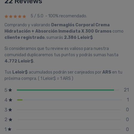
22 Reviews
5 / 5.0 - 100% recomendado.
Comprando y valorando
Dermaglós Corporal Crema
Hidratación + Absorción Inmediata X 300 Gramos
como
cliente registrado
, sumarás
2.386 Leloir$
Si consideramos que tu review es valioso para nuestra
comunidad duplicaremos tus puntos y podrás sumas hasta
4.772 Leloir$
.
Tus
Leloir$
acumulados podrán ser canjeados por
ARS
en tu
próxima compra. ( 1 Leloir$ = 1 ARS )
21
5
1
4
0
3
0
2
0
1