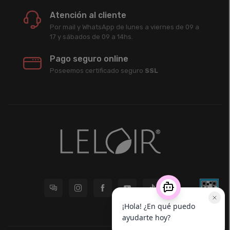
Atención al cliente
Por mail y WhatsApp de lunes a viernes de 09 a
17 y sábados de 09 a 14hs.
Pago seguro online
Poseemos certificado seguro
SSL