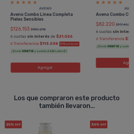
AVENO
AVE
Aveno Combo Línea Completa
Aveno Combo Cui
Pieles Sensibles
$82.220
$117.457
$126.153
$180.218
6 cuotas
sin interé
6 cuotas
sin interés
de
$21.026
ó Transferencia
$73
ó Transferencia
$113.538
10%
EXTRA OFF
¡ Envío
GRATIS
y sumás 4.
¡ Envío
GRATIS
y sumás 6.546 Leloir$ !
Agreg
Agregar
Los que compraron este producto
también llevaron...
25%
30%
OFF
OFF