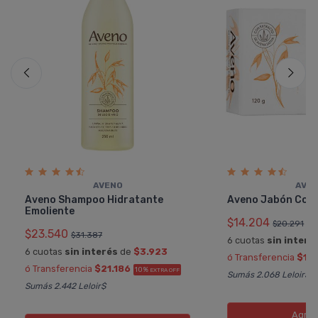
AVENO
AVE
Aveno Shampoo Hidratante
Aveno Jabón Com
Emoliente
$14.204
$20.291
$23.540
$31.387
6 cuotas
sin interé
6 cuotas
sin interés
de
$3.923
ó Transferencia
$12
ó Transferencia
$21.186
10%
EXTRA OFF
Sumás 2.068 Leloir$
Sumás 2.442 Leloir$
Agreg