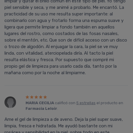
limpiar y quitar el brillo común en este tipo de piel. Yo tengo
piel sensible y seca, y me animé a probarlo. Me encantó. La
practicidad de su uso me resulta super importante: al
combinarlo con agua y frotarlo forma una espuma suave y
ligera que permite limpiar a fondo también en aquellos
lugares del rostro, como costados de las fosas nasales,
sobre el mentón, etc. Que son de difícil acceso con un disco
o trozo de algodón. Al enjuagar la cara, la piel se ve muy
linda, con vitalidad, aterciopelada diría. Al tacto la piel
resulta elástica y fresca. Por supuesto que compré mi
propio gel de limpieza para usarlo cada día, tanto por la
mañana como por la noche al limpiarme.
MARIA CECILIA
calificó con
5 estrellas
el producto en
Farmacia Leloir
.
Ame el gel de limpieza a de aveno. Deja la piel super suave,
limpia, fresca e hidratada. Me ayudó bastante con mi
rosácea y sensibilidad en la piel, sobre todo en este