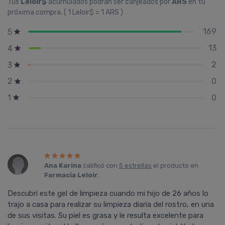
Tus
Leloir$
acumulados podrán ser canjeados por
ARS
en tu
próxima compra. ( 1 Leloir$ = 1 ARS )
169
5
13
4
2
3
0
2
0
1
Ana Karina
calificó con
5 estrellas
el producto en
Farmacia Leloir
.
Descubrí este gel de limpieza cuando mi hijo de 26 años lo
trajo a casa para realizar su limpieza diaria del rostro, en una
de sus visitas. Su piel es grasa y le resulta excelente para