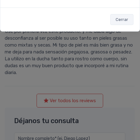
Gastón Mariano
calificó con
5 estrellas
el producto en
Cerrar
Farmacia Leloir
.
Use por primera vez este producto, y me daba algo de
desconfianza al ser posible su uso tanto en pieles grasas
como mixtas y secas. Mi tipo de piel es más bien grasa y no
me deja para nada sensación pegajosa, grasosa o pesadez.
La utilizo en la ducha tanto para rostro como cuerpo, sin
dudas es un muy buen producto que incorporé a mi rutina
diaria.
Ver todos los reviews
Déjanos tu consulta
Nombre completo* (ej. Diego Lopez)