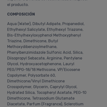
el producto.
COMPOSICIÓN
Aqua (Water), Dibutyl Adipate, Propanediol,
Ethylhexyl Salicylate, Ethylhexyl Triazone,
Bis-Ethylhexyloxyphenol Methoxyphenyl
Triazine, Dimethicone, Butyl
Methoxydibenzoylmethane,
Phenylbenzimidazole Sulfonic Acid, Silica,
Diisopropyl Sebacate, Arginine, Pentylene
Glycol, Hydroxyacetophenone, Lauryl
PEG/PPG-18/18 Methicone, VP/Eicosene
Copolymer, Polysorbate 60,
Dimethicone/Vinyl Dimethicone
Crosspolymer, Glycerin, Caprylyl Glycol,
Hydrated Silica, Tocopheryl Acetate, PEG-10
Dimethicone, Tetrasodium Glutamate
Diacetate, Parfum (Fragrance), Sclerotium