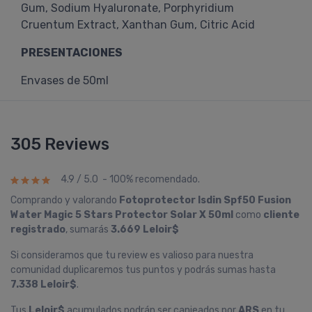
Gum, Sodium Hyaluronate, Porphyridium
Cruentum Extract, Xanthan Gum, Citric Acid
PRESENTACIONES
Envases de 50ml
305 Reviews
4.9 / 5.0 - 100% recomendado.
Comprando y valorando
Fotoprotector Isdin Spf50 Fusion
Water Magic 5 Stars Protector Solar X 50ml
como
cliente
registrado
, sumarás
3.669 Leloir$
Si consideramos que tu review es valioso para nuestra
comunidad duplicaremos tus puntos y podrás sumas hasta
7.338 Leloir$
.
Tus
Leloir$
acumulados podrán ser canjeados por
ARS
en tu