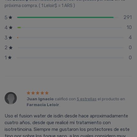
próxima compra. ( 1 Leloir$ = 1 ARS )
291
5
10
4
4
3
0
2
0
1
Juan Ignacio
calificó con
5 estrellas
el producto en
Farmacia Leloir
.
Uso el fusion water de isdin desde hace aproximadamente
cuatro años, desde que realicé mi tratamiento con
isotretinoina. Siempre me gustaron los protectores de este
tipo por sobre los toque seco, a los cuales considero muy