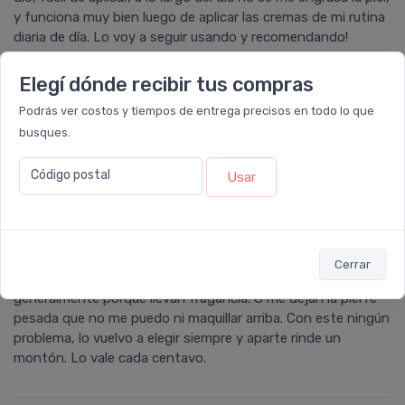
y funciona muy bien luego de aplicar las cremas de mi rutina
diaria de día. Lo voy a seguir usando y recomendando!
Elegí dónde recibir tus compras
Podrás ver costos y tiempos de entrega precisos en todo lo que
CECILIA
calificó con
5 estrellas
el producto en
busques.
Farmacia Leloir
.
Código postal
Usar
He probado infinidad de protectores solares indicados para
piel grasa y ninguno se compara con el fusion water de
isdin. Super ligero, es como aplicarse un serum. Se puede
aplicar con la piel humeda, un plus en el verano. No deja
pesado, ni pegajoso ni blanco. Siempre tengo problemas
Cerrar
con los protectores porque me irritan mi piel sensible,
generalmente porque llevan fragancia. O me dejan la piel re
pesada que no me puedo ni maquillar arriba. Con este ningún
problema, lo vuelvo a elegir siempre y aparte rinde un
montón. Lo vale cada centavo.