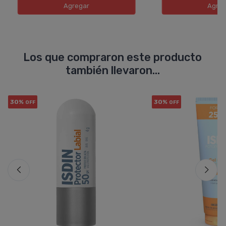
Agregar
Agreg
Los que compraron este producto
también llevaron...
30%
30%
OFF
OFF