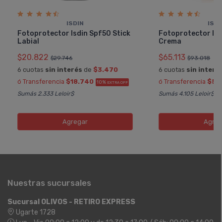
ISDIN
ISDI
Fotoprotector Isdin Spf50 Stick
Fotoprotector Isd
Labial
Crema
$20.822
$65.113
$29.746
$93.018
6 cuotas
sin interés
de
$3.470
6 cuotas
sin interé
ó Transferencia
$18.740
ó Transferencia
$58
10%
EXTRA OFF
Sumás 2.333 Leloir$
Sumás 4.105 Leloir$
Agregar
Agreg
Nuestras sucursales
Sucursal OLIVOS - RETIRO EXPRESS
Ugarte 1728