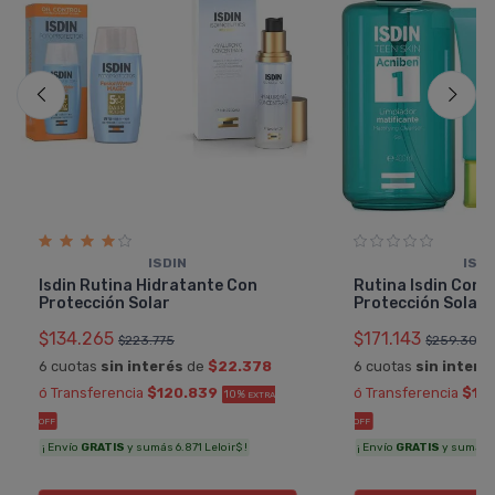
ISDIN
ISDI
Isdin Rutina Hidratante Con
Rutina Isdin Cont
Protección Solar
Protección Solar
$134.265
$171.143
$223.775
$259.307
6 cuotas
sin interés
de
$22.378
6 cuotas
sin interé
ó Transferencia
$120.839
ó Transferencia
$15
10%
EXTRA
OFF
OFF
¡ Envío
GRATIS
y sumás 6.871 Leloir$ !
¡ Envío
GRATIS
y sumás 8.