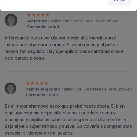
Alejandra
calificó con
5 estrellas
el producto en
Farmacia Leloir
.
Interesante para usar dí­a por medio alternando con el
lavado con shampoo común. Y así­ no resecar el pelo al
lavarlo tan seguido. Hay que aplicar poca cantidad sino el
pelo parece oleoso.
Yamila Alejandra
calificó con
5 estrellas
el producto en
Farmacia Leloir
.
Es el mejor shampoo seco que probé hasta ahora. Si bien
deja una especie de polvillo blanco, cuando se seca y
masajeas y cepillas el cabello se desprende totalmente , y
deja el pelo súper brilloso y suave. Lo volverí­a a comprar para
espaciar el tiempo entre lavados.