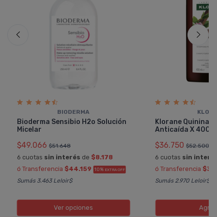
BIODERMA
KLOR
Bioderma Sensibio H2o Solución
Klorane Quinina 
Micelar
Anticaí­da X 400m
$49.066
$36.750
$51.648
$52.500
6 cuotas
sin interés
de
$8.178
6 cuotas
sin interé
ó Transferencia
$44.159
ó Transferencia
$33
10%
EXTRA OFF
Sumás 3.463 Leloir$
Sumás 2.970 Leloir$
Ver opciones
Agreg