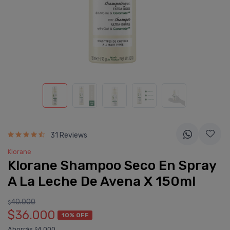
31 Reviews
Klorane
Klorane Shampoo Seco En Spray
A La Leche De Avena X 150ml
40.000
$
$36.000
10% OFF
Ahorrás
4.000
$