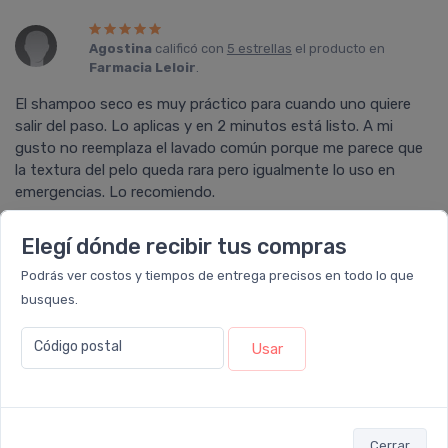
Agostina
calificó con
5 estrellas
el producto en
Farmacia Leloir
.
El shampoo seco es muy práctico para cuando uno quiere
salir del paso. Lo aplicas y en 2 minutos está listo. A mi
gusto no reemplaza el lavado común porque me parece que
la textura del pelo queda rara pero igualmente lo uso en
emergencias. Lo recomiendo.
Elegí dónde recibir tus compras
Podrás ver costos y tiempos de entrega precisos en todo lo que
Milena
calificó con
5 estrellas
el producto en
busques.
Farmacia Leloir
.
Código postal
Me encanto. Es riquísimo de olor, deja el cabello impecable
Usar
sin residuos del producto, sirve como una alternativa para
no lavar el pelo seguido y mas despues de entrenar. Super
recomendable!
Cerrar