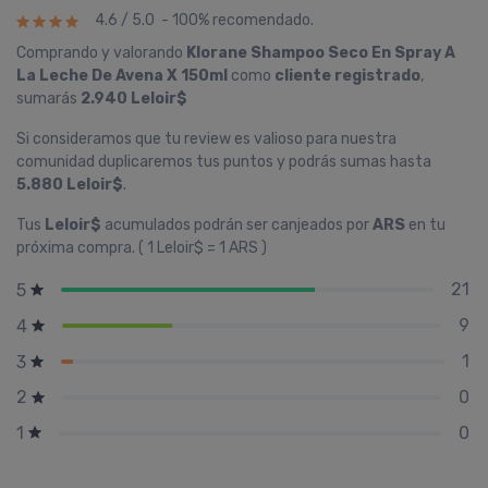
4.6 / 5.0 - 100% recomendado.
Comprando y valorando
Klorane Shampoo Seco En Spray A
La Leche De Avena X 150ml
como
cliente registrado
,
sumarás
2.940 Leloir$
Si consideramos que tu review es valioso para nuestra
comunidad duplicaremos tus puntos y podrás sumas hasta
5.880 Leloir$
.
Tus
Leloir$
acumulados podrán ser canjeados por
ARS
en tu
próxima compra. ( 1 Leloir$ = 1 ARS )
21
5
9
4
1
3
0
2
0
1