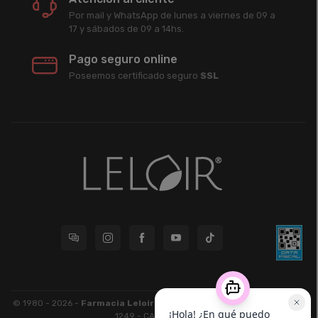
Por mail y WhatsApp de lunes a viernes de 09 a
17 y sábados de 09 a 14hs.
Pago seguro online
Poseemos certificado seguro
SSL
© 1980 - 2026 -
Farmacia Leloir S.R.L.
| CUIT 33609220789 - Larrea
1249 - CABA - CP 1117