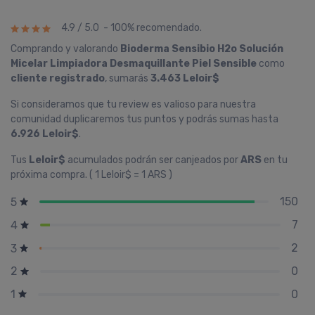
4.9 / 5.0 - 100% recomendado.
Comprando y valorando
Bioderma Sensibio H2o Solución
Micelar Limpiadora Desmaquillante Piel Sensible
como
cliente registrado
, sumarás
3.463 Leloir$
Si consideramos que tu review es valioso para nuestra
comunidad duplicaremos tus puntos y podrás sumas hasta
6.926 Leloir$
.
Tus
Leloir$
acumulados podrán ser canjeados por
ARS
en tu
próxima compra. ( 1 Leloir$ = 1 ARS )
150
5
7
4
2
3
0
2
0
1