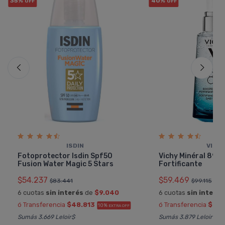
35%
40%
OFF
OFF
ISDIN
VICH
Fotoprotector Isdin Spf50
Vichy Minéral 89 
Fusion Water Magic 5 Stars
Fortificante
$54.237
$59.469
$83.441
$99.115
6 cuotas
sin interés
de
$9.040
6 cuotas
sin interés
ó Transferencia
$48.813
ó Transferencia
$53.
10%
EXTRA OFF
Sumás 3.669 Leloir$
Sumás 3.879 Leloir$