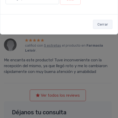
por trabajo y son súper prácticos y los puedo pasar bien en
el control aéreo. Lo super recomiendo. Luego de limpiarme,
me enjuago la cara con agua y amo la sensación y la
suavidad que me queda en la piel
Cerrar
calificó con
5 estrellas
el producto en
Farmacia
Leloir
.
Me encanta este producto! Tuve inconveniente con la
recepción del mismo, ya que llegó roto y me lo cambiaron
rápidamente con muy buena atención y amabilidad
Ver todos los reviews
Déjanos tu consulta