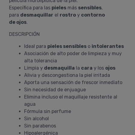
película hidrolipídica de la piel.
Específica para las
pieles
más
sensibles
,
para
desmaquillar
el
rostro
y
contorno
de ojos
.
DESCRIPCIÓN
Ideal para
pieles sensibles
o
intolerantes
Asociación de alto poder de limpieza y muy
alta tolerancia
Limpia y
desmaquilla
la
cara
y los
ojos
Alivia y descongestiona la piel irritada
Aporta una sensación de frescor inmediato
Sin necesidad de enjuague
Elimina incluso el maquillaje resistente al
agua
Fórmula sin perfume
Sin alcohol
Sin parabenos
Hipoalergénica