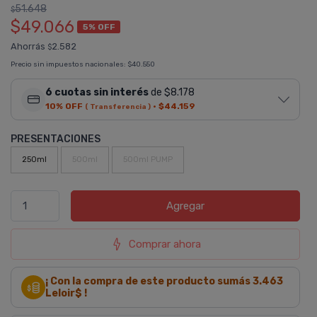
51.648
$
$49.066
5% OFF
Ahorrás
2.582
$
Precio sin impuestos nacionales:
$40.550
6 cuotas sin interés
de $8.178
10% OFF
·
$44.159
( Transferencia )
PRESENTACIONES
250ml
500ml
500ml PUMP
Agregar
Comprar ahora
¡ Con la compra de este producto sumás
3.463
Leloir$ !