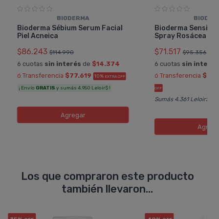
BIODERMA
BIODER
Bioderma Sébium Serum Facial
Bioderma Sensibio
Piel Acneica
Spray Rosácea
$86.243
$71.517
$114.990
$95.356
6 cuotas
sin interés
de
$14.374
6 cuotas
sin interés
ó Transferencia
$77.619
ó Transferencia
$64.
10%
EXTRA OFF
¡ Envío
GRATIS
y sumás 4.950 Leloir$ !
OFF
Sumás 4.361 Leloir$
Agregar
Agreg
Los que compraron este producto
también llevaron...