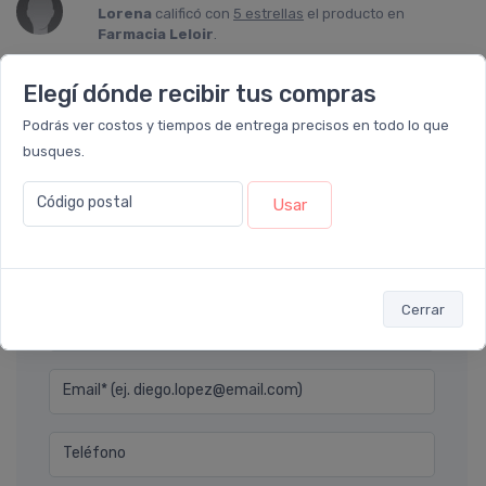
Lorena
calificó con
5 estrellas
el producto en
Farmacia Leloir
.
Recomiendo los productos de la marca klorane. Este
Elegí dónde recibir tus compras
shampoo, específicamente es muy bueno para cabellos
grasos. Una lástima que no quede stock de productos
Podrás ver costos y tiempos de entrega precisos en todo lo que
klorane.
busques.
Código postal
Usar
Déjanos tu consulta
Cerrar
Nombre completo* (ej. Diego Lopez)
Email* (ej. diego.lopez@email.com)
Teléfono