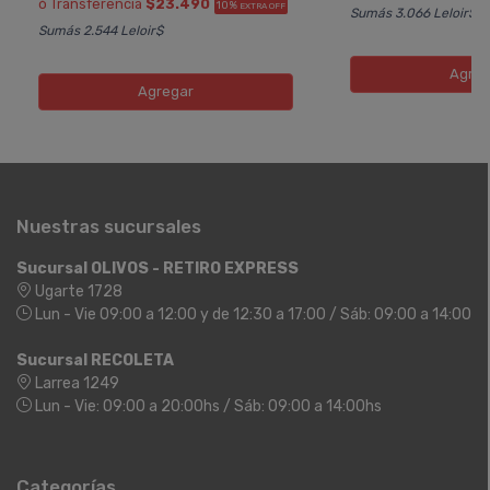
ó Transferencia
$23.490
10%
EXTRA OFF
Sumás 3.066 Leloir$
Sumás 2.544 Leloir$
Agreg
Agregar
Nuestras sucursales
Sucursal OLIVOS - RETIRO EXPRESS
Ugarte 1728
Lun - Vie 09:00 a 12:00 y de 12:30 a 17:00 / Sáb: 09:00 a 14:00
Sucursal RECOLETA
Larrea 1249
Lun - Vie: 09:00 a 20:00hs / Sáb: 09:00 a 14:00hs
Categorías