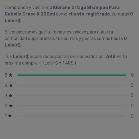
Comprando y valorando
Klorane Ortiga Shampoo Para
Cabello Graso X 200ml
como
cliente registrado
, sumarás
0
Leloir$
Si consideramos que tu review es valioso para nuestra
comunidad duplicaremos tus puntos y podrás sumas hasta
0
Leloir$
.
Tus
Leloir$
acumulados podrán ser canjeados por
ARS
en tu
próxima compra. ( 1 Leloir$ = 1 ARS )
5
5
0
4
0
3
0
2
0
1