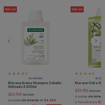
10%
10%
OFF
OFF
KLORANE
KLOR
Klorane Avena Shampoo Cabello
Klorane Cidra Sh
Delicado X 200ml
$39.150
$43.500
$26.100
$29.000
6 cuotas
sin interé
6 cuotas
sin interés
de
$4.350
ó Transferencia
$35