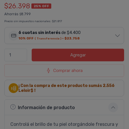
$26.398
25% OFF
Ahorrás
8.799
$
Precio sin impuestos nacionales:
$21.817
6 cuotas sin interés
de $4.400
10% OFF
·
$23.758
( Transferencia )
Agregar
Comprar ahora
¡ Con la compra de este producto sumás
2.556
Leloir$ !
Información de producto
Controlá el brillo de tu piel otorgándole frescura y