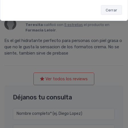
Cerrar
Teresita
calificó con
5 estrellas
el producto en
Farmacia Leloir
.
Es el gel hidratante perfecto para personas con piel grasa o
que no le gusta la sensacion de los formatos crema. No se
siente, tambien sirve de prebase
Ver todos los reviews
Déjanos tu consulta
Nombre completo* (ej. Diego Lopez)