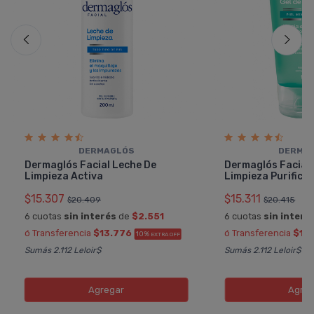
DERMAGLÓS
DERMA
Dermaglós Facial Leche De
Dermaglós Facial 
Limpieza Activa
Limpieza Purifica
$15.307
$15.311
$20.409
$20.415
6 cuotas
sin interés
de
$2.551
6 cuotas
sin interé
ó Transferencia
$13.776
ó Transferencia
$13
10%
EXTRA OFF
Sumás 2.112 Leloir$
Sumás 2.112 Leloir$
Agregar
Agreg