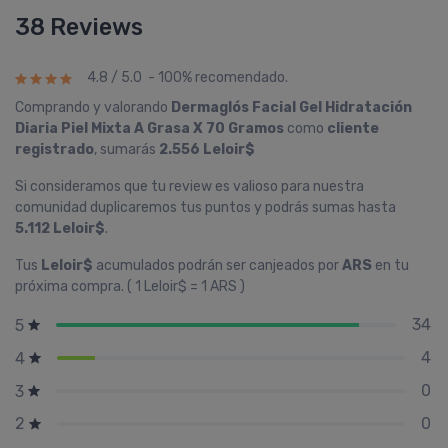
38 Reviews
4.8 / 5.0 - 100% recomendado.
Comprando y valorando
Dermaglós Facial Gel Hidratación
Diaria Piel Mixta A Grasa X 70 Gramos
como
cliente
registrado
, sumarás
2.556 Leloir$
Si consideramos que tu review es valioso para nuestra
comunidad duplicaremos tus puntos y podrás sumas hasta
5.112 Leloir$
.
Tus
Leloir$
acumulados podrán ser canjeados por
ARS
en tu
próxima compra. ( 1 Leloir$ = 1 ARS )
34
5
4
4
0
3
0
2