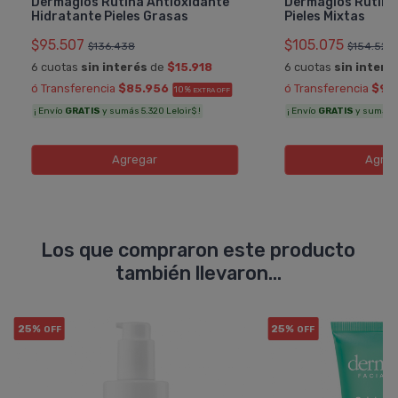
Dermaglós Rutina Antioxidante
Dermaglós Rutina
Hidratante Pieles Grasas
Pieles Mixtas
$95.507
$105.075
$136.438
$154.522
6 cuotas
sin interés
de
$15.918
6 cuotas
sin interé
ó Transferencia
$85.956
ó Transferencia
$94
10%
EXTRA OFF
¡ Envío
GRATIS
y sumás 5.320 Leloir$ !
¡ Envío
GRATIS
y sumás 5.
Agregar
Agreg
Los que compraron este producto
también llevaron...
25%
25%
OFF
OFF