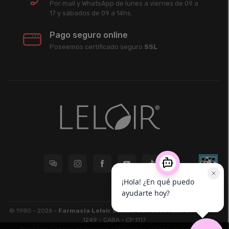
Por mail y WhatsApp de lunes a viernes de 09 a
17 y sábados de 09 a 14hs.
Pago seguro online
Poseemos certificado seguro
SSL
© 1980 - 2026 -
Farmacia Leloir S.R.L.
| CUIT 33609220789 - Larrea
1249 - CABA - CP 1117