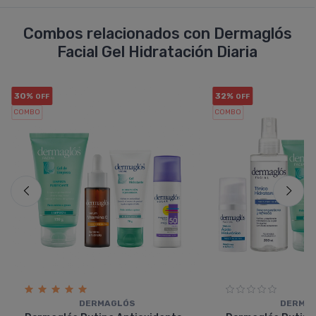
Combos relacionados con Dermaglós
Facial Gel Hidratación Diaria
30%
32%
OFF
OFF
COMBO
COMBO
DERMAGLÓS
DERMA