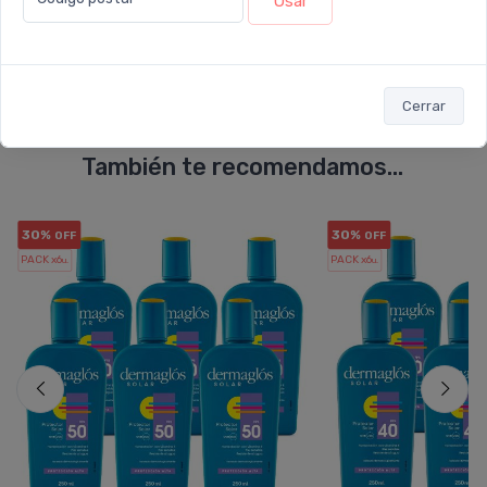
Enviar consulta
Usar
Cerrar
También te recomendamos...
30%
30%
OFF
OFF
PACK x6
PACK x6
u.
u.