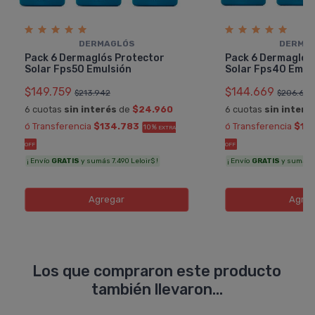
DERMAGLÓS
DERMA
Pack 6 Dermaglós Protector
Pack 6 Dermaglós
Solar Fps50 Emulsión
Solar Fps40 Emul
$149.759
$144.669
$213.942
$206.670
6 cuotas
sin interés
de
$24.960
6 cuotas
sin interé
ó Transferencia
$134.783
ó Transferencia
$13
10%
EXTRA
OFF
OFF
¡ Envío
GRATIS
y sumás 7.490 Leloir$ !
¡ Envío
GRATIS
y sumás 7.
Agregar
Agreg
Los que compraron este producto
también llevaron...