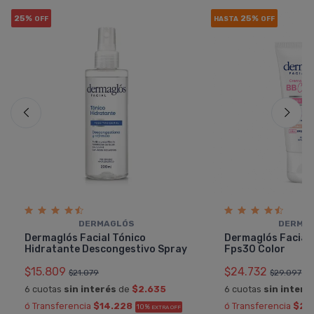
25%
25%
OFF
HASTA
OFF
DERMAGLÓS
DERMA
Dermaglós Facial Tónico
Dermaglós Facial
Hidratante Descongestivo Spray
Fps30 Color
$15.809
$24.732
$21.079
$29.097
6 cuotas
sin interés
de
$2.635
6 cuotas
sin interé
ó Transferencia
$14.228
ó Transferencia
$22
10%
EXTRA OFF