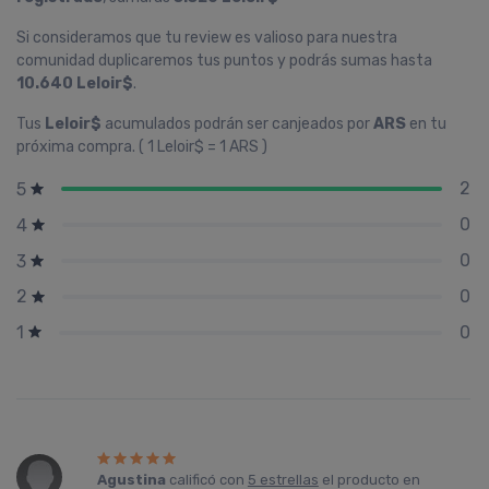
Si consideramos que tu review es valioso para nuestra
comunidad duplicaremos tus puntos y podrás sumas hasta
10.640 Leloir$
.
Tus
Leloir$
acumulados podrán ser canjeados por
ARS
en tu
próxima compra. ( 1 Leloir$ = 1 ARS )
2
5
0
4
0
3
0
2
0
1
Agustina
calificó con
5 estrellas
el producto en