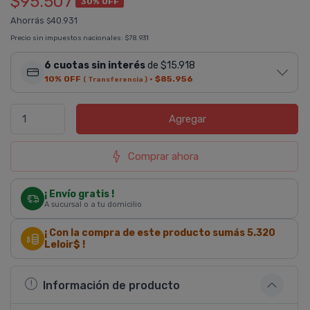
$95.507
30% OFF
Ahorrás
40.931
$
Precio sin impuestos nacionales:
$78.931
6 cuotas sin interés
de $15.918
10% OFF
·
$85.956
( Transferencia )
Agregar
Comprar ahora
¡ Envío gratis !
A sucursal o a tu domicilio
¡ Con la compra de este producto sumás
5.320
Leloir$ !
Información de producto