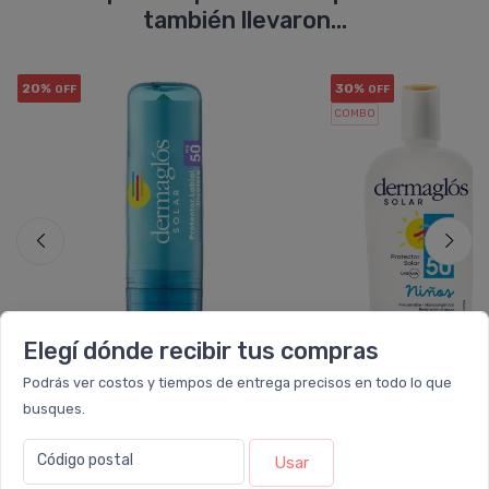
también llevaron...
20%
30%
OFF
OFF
COMBO
Elegí dónde recibir tus compras
Podrás ver costos y tiempos de entrega precisos en todo lo que
busques.
DERMAGLÓS
DERMA
Dermaglós Protector Solar
Dermaglós Combo
Fps50 Labial
Solar Bebés Niños
Código postal
Usar
Alta
$13.118
$16.397