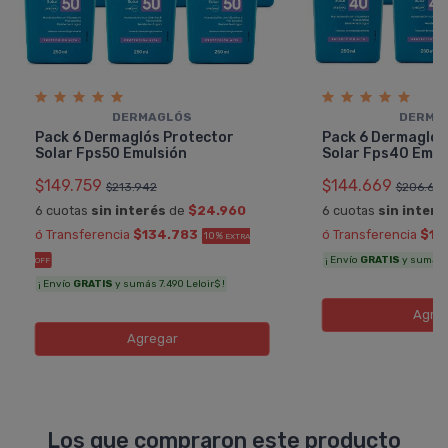
DERMAGLÓS
DERMA
Pack 6 Dermaglós Protector
Pack 6 Dermaglós
Solar Fps50 Emulsión
Solar Fps40 Emul
$149.759
$144.669
$213.942
$206.670
6 cuotas
sin interés
de
$24.960
6 cuotas
sin interé
ó Transferencia
$134.783
ó Transferencia
$13
10%
EXTRA
¡ Envío
GRATIS
y sumás 7
OFF
¡ Envío
GRATIS
y sumás 7.490 Leloir$ !
Agre
Agregar
Los que compraron este producto