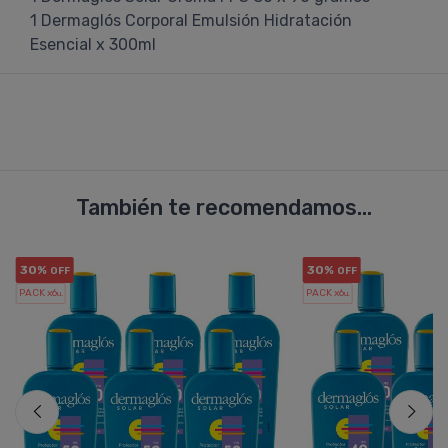
1 Dermaglós Corporal Emulsión Hidratación
Esencial x 300ml
También te recomendamos...
30%
30%
OFF
OFF
PACK x6
PACK x6
u.
u.