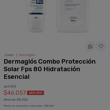
❘
Dermaglós
COMBO
Dermaglós Combo Protección
Solar Fps 80 Hidratación
Esencial
61.409
$
$46.057
25% OFF
Ahorrás
15.352
$
Precio sin impuestos nacionales:
$38.064