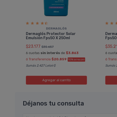
DERMAGLÓS
Dermaglós Protector Solar
Derma
Emulsión Fps50 X 250ml
Fps50
$23.177
$35.2
$35.657
6 cuotas
sin interés
de
$3.863
6 cuot
ó Transferencia
$20.859
ó Tran
10%
EXTRA OFF
Sumás 2.427 Leloir$
Sumás 2
Agregar
al carrito
Déjanos tu consulta