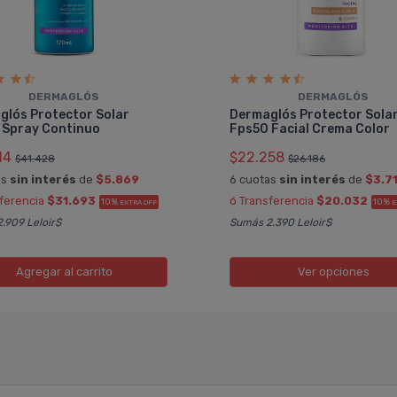
DERMAGLÓS
DERMAGLÓS
glós Protector Solar
Dermaglós Protector Sola
 Spray Continuo
Fps50 Facial Crema Color
14
$22.258
$41.428
$26.186
as
sin interés
de
$5.869
6 cuotas
sin interés
de
$3.7
sferencia
$31.693
ó Transferencia
$20.032
10%
10%
EXTRA OFF
E
.909 Leloir$
Sumás 2.390 Leloir$
Agregar
al carrito
Ver opciones