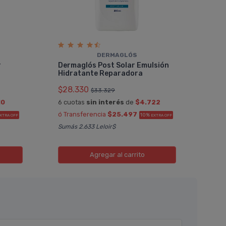
DERMAGLÓS
r
Dermaglós Post Solar Emulsión
Hidratante Reparadora
$28.330
$33.329
10
6 cuotas
sin interés
de
$4.722
ó Transferencia
$25.497
10%
XTRA OFF
EXTRA OFF
Sumás 2.633 Leloir$
Agregar
al carrito