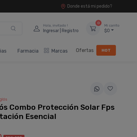
Donde está mi pedido?
0
Hola, invitado !
Mi carrito
Ingresar | Registro
$0
Ofertas
HOT
ias
Farmacia
Marcas
glós
ós Combo Protección Solar Fps
tación Esencial