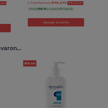
ó Transferencia
$114.673
%
10%
EXTRA
EXTRA OFF
¡ Env
¡ Envío
GRATIS
y sumás 6.597 Leloir$ !
!
Agregar
al carrito
varon...
15%
OFF