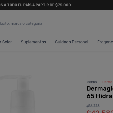
S A TODO EL PAÍS A PARTIR DE $75.000
n Solar
Suplementos
Cuidado Personal
Fraganc
❘
Derma
COMBO
Dermagl
65 Hidra
56.773
$