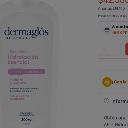
$42.58
Ahorrás
14.193
$
Precio sin impuestos
6 cuota
10% OFF
¡ Con l
Inform
Obtén una 
65 + Hidrat