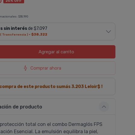
0
25% OFF
 nacionales:
$35.190
s sin interés
de $7.097
·
$38.322
( Transferencia )
Agregar
al carrito
Comprar ahora
a compra de este producto sumás
3.203
Leloir$ !
ación de producto
protección total con el combo Dermaglós FPS
ación Esencial. La emulsión equilibra la piel,