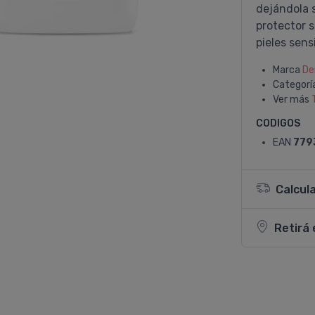
dejándola s
protector s
pieles sens
Marca
De
Categorí
Ver más
CODIGOS
EAN
779
Calcul
Retirá 