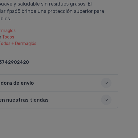
uave y saludable sin residuos grasos. El
lar fps65 brinda una protección superior para
ibles.
rmaglós
a
Todos
Todos + Dermaglós
3742902420
adora de envío
en nuestras tiendas