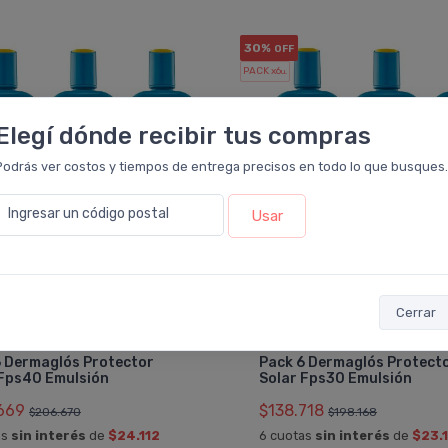
30%
OFF
PACK x6
u.
Elegí dónde recibir tus compras
Podrás ver costos y tiempos de entrega precisos en todo lo que busques.
Ingresar un código postal
Usar
Cerrar
DERMAGLÓS
DERMAGLÓS
6 Dermaglós Protector
Pack 6 Dermaglós Protect
 Fps40 Emulsión
Solar Fps30 Emulsión
669
$138.718
$206.670
$198.168
as
sin interés
de
$24.112
6 cuotas
sin interés
de
$23.