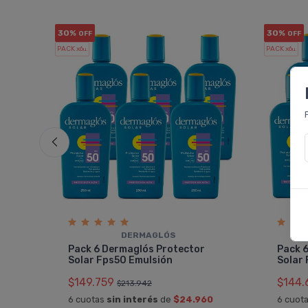
30%
30%
OFF
OFF
PACK x6
PACK x6
u.
u.
DERMAGLÓS
Pack 6 Dermaglós Protector
Pack 
Solar Fps50 Emulsión
Solar
$149.759
$144.
$213.942
6 cuotas
sin interés
de
$24.960
6 cuot
A OFF