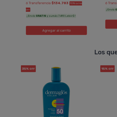
ó Transferencia
$134.783
ó Tran
10%
EXTRA
¡ Envío
G
OFF
¡ Envío
GRATIS
y sumás 7.490 Leloir$ !
Agregar
al carrito
Los que
35%
15%
OFF
OFF