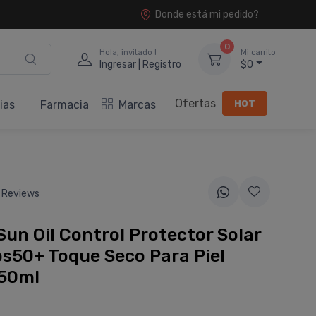
Donde está mi pedido?
0
Hola, invitado !
Mi carrito
Ingresar | Registro
$0
Ofertas
HOT
ias
Farmacia
Marcas
 Reviews
Sun Oil Control Protector Solar
ps50+ Toque Seco Para Piel
 50ml