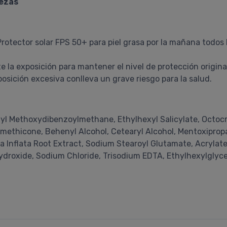
rezas
 Protector solar FPS 50+ para piel grasa por la mañana todos
 la exposición para mantener el nivel de protección original.
posición excesiva conlleva un grave riesgo para la salud.
yl Methoxydibenzoylmethane, Ethylhexyl Salicylate, Octocr
ethicone, Behenyl Alcohol, Cetearyl Alcohol, Mentoxipropane
hiza Inflata Root Extract, Sodium Stearoyl Glutamate, Acryl
droxide, Sodium Chloride, Trisodium EDTA, Ethylhexylglyc