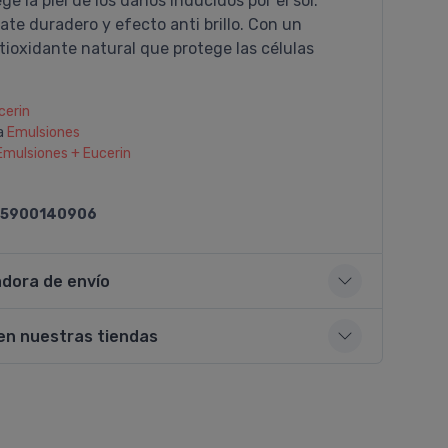
ge la piel de los daños inducidos por el sol.
te duradero y efecto anti brillo. Con un
ioxidante natural que protege las células
cerin
a
Emulsiones
Emulsiones + Eucerin
5900140906
adora de envío
en nuestras tiendas