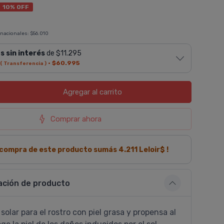
10% OFF
 nacionales:
$56.010
s sin interés
de $11.295
·
$60.995
( Transferencia )
Agregar
al carrito
Comprar ahora
a compra de este producto sumás
4.211
Leloir$ !
ación de producto
solar para el rostro con piel grasa y propensa al