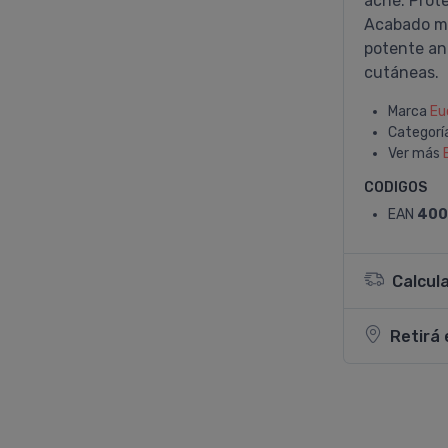
acné. Prote
Acabado ma
potente ant
cutáneas.
Marca
Eu
Categorí
Ver más
CODIGOS
EAN
400
Calcul
Retirá 