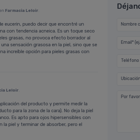
Déjan
 en
Farmacia Leloir
.
e eucerin, puedo decir que encontré un
Nombre co
noina con tendencia acneica. Es un toque seco
pieles grasas, no provoca efecto borrador al
Email* (e
na sensación grasosa en la piel, sino que se
Una increíble opción para pieles grasas con
Teléfono
Ubicació
ia Leloir
.
Por favor
 aplicación del producto y permite medir la
to para la zona de la cara). No deja la piel
anco. Es apto para ojos hipersensibles con
 la piel y terminar de absorber, pero el