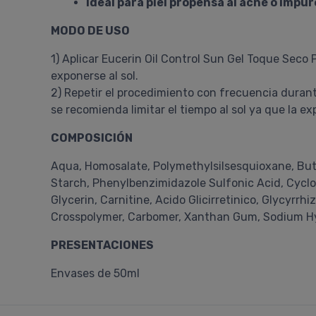
Ideal para piel propensa al acné o impu
MODO DE USO
1) Aplicar Eucerin Oil Control Sun Gel Toque Seco
exponerse al sol.
2) Repetir el procedimiento con frecuencia durante
se recomienda limitar el tiempo al sol ya que la ex
COMPOSICIÓN
Aqua, Homosalate, Polymethylsilsesquioxane, But
Starch, Phenylbenzimidazole Sulfonic Acid, Cyclom
Glycerin, Carnitine, Acido Glicirretinico, Glycyrr
Crosspolymer, Carbomer, Xanthan Gum, Sodium Hy
PRESENTACIONES
Envases de 50ml