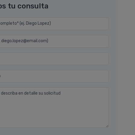
os tu consulta
mpleto* (ej. Diego Lopez)
j. diego.lopez@email.com)
n
 describa en detalle su solicitud