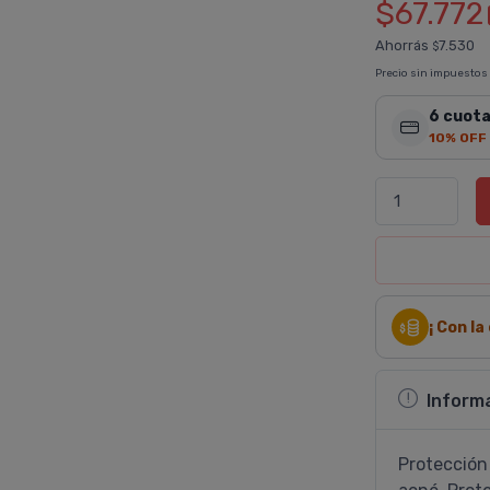
$67.772
Ahorrás
7.530
$
Precio sin impuestos
6 cuota
10% OFF
¡ Con l
Inform
Protección 