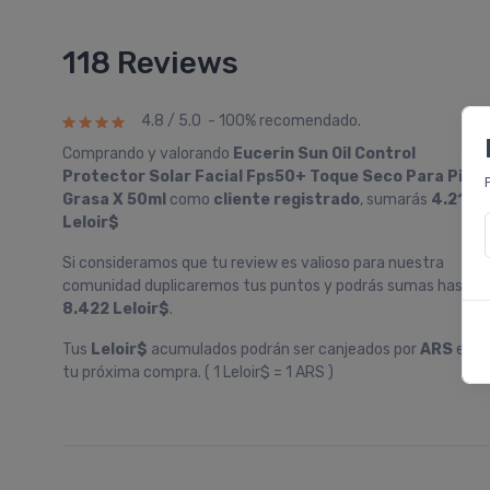
118 Reviews
4.8 / 5.0 - 100% recomendado.
Comprando y valorando
Eucerin Sun Oil Control
Protector Solar Facial Fps50+ Toque Seco Para Piel
Grasa X 50ml
como
cliente registrado
, sumarás
4.211
Leloir$
Si consideramos que tu review es valioso para nuestra
comunidad duplicaremos tus puntos y podrás sumas hasta
8.422 Leloir$
.
Tus
Leloir$
acumulados podrán ser canjeados por
ARS
en
tu próxima compra. ( 1 Leloir$ = 1 ARS )