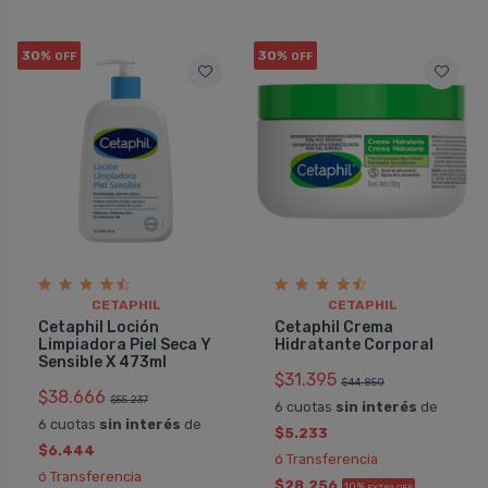
30%
30%
OFF
OFF
CETAPHIL
CETAPHIL
Cetaphil Loción
Cetaphil Crema
Limpiadora Piel Seca Y
Hidratante Corporal
Sensible X 473ml
$31.395
$44.850
$38.666
$55.237
6 cuotas
sin interés
de
6 cuotas
sin interés
de
$5.233
$6.444
ó Transferencia
ó Transferencia
$28.256
10%
EXTRA OFF