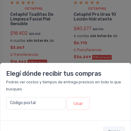
CETAPHIL
CETAPHIL
Cetaphil Toallitas De
Cetaphil Pro Urea 10
Limpieza Facial Piel
Loción Hidratante
Sensible
$40.277
$53.702
$18.402
$23.003
6 cuotas
sin interés
de
6 cuotas
sin interés
de
$6.713
$3.067
ó Transferencia
ó Transferencia
$36.249
10%
EXTRA OFF
$16.562
10%
EXTRA OFF
Envío
rápido
hoy
Envío
rápido
hoy
Elegí dónde recibir tus compras
Agregar
Podrás ver costos y tiempos de entrega precisos en todo lo que
Agregar
busques.
Código postal
Usar
11%
30%
OFF
OFF
COMBO