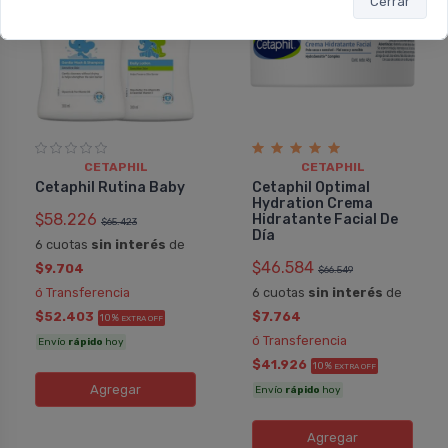
Cerrar
CETAPHIL
CETAPHIL
Cetaphil Rutina Baby
Cetaphil Optimal
Hydration Crema
$58.226
Hidratante Facial De
$65.423
Día
6 cuotas
sin interés
de
$46.584
$9.704
$66.549
ó Transferencia
6 cuotas
sin interés
de
$52.403
$7.764
10%
EXTRA OFF
ó Transferencia
Envío
rápido
hoy
$41.926
10%
EXTRA OFF
Agregar
Envío
rápido
hoy
Agregar