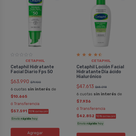
CETAPHIL
CETAPHIL
Cetaphil Hidratante
Cetaphil Loción Facial
Facial Diario Fps 50
Hidratante Dí­a ácido
Hialurónico
$63.990
$71.100
$47.613
$68.018
6 cuotas
sin interés
de
6 cuotas
sin interés
de
$10.665
$7.936
ó Transferencia
ó Transferencia
$57.591
10%
EXTRA OFF
$42.852
10%
EXTRA OFF
Envío
rápido
hoy
Envío
rápido
hoy
Agregar