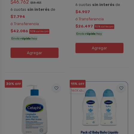
$46.762
$58.453
6 cuotas
sin interés
de
6 cuotas
sin interés
de
$4.907
$7.794
ó Transferencia
ó Transferencia
$26.497
10%
EXTRA OFF
$42.086
10%
EXTRA OFF
Envío
rápido
hoy
Envío
rápido
hoy
Agregar
Agregar
30%
11%
OFF
OFF
PACK x2
u.