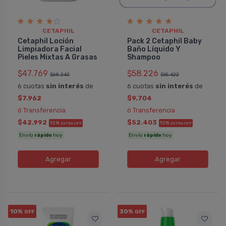
CETAPHIL
CETAPHIL
Cetaphil Loción
Pack 2 Cetaphil Baby
Limpiadora Facial
Baño Lí­quido Y
Pieles Mixtas A Grasas
Shampoo
$47.769
$58.226
$68.242
$65.422
6 cuotas
sin interés
de
6 cuotas
sin interés
de
$7.962
$9.704
ó Transferencia
ó Transferencia
$42.992
$52.403
10%
10%
EXTRA OFF
EXTRA OFF
Envío
rápido
hoy
Envío
rápido
hoy
Agregar
Agregar
10%
30%
OFF
OFF