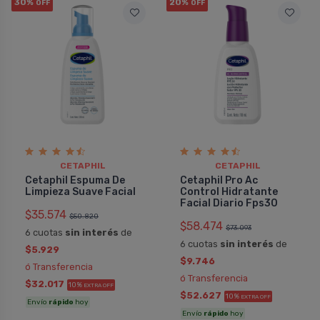
30%
20%
OFF
OFF
CETAPHIL
CETAPHIL
Cetaphil Espuma De
Cetaphil Pro Ac
Limpieza Suave Facial
Control Hidratante
Facial Diario Fps30
$35.574
$50.820
$58.474
$73.093
6 cuotas
sin interés
de
6 cuotas
sin interés
de
$5.929
$9.746
ó Transferencia
ó Transferencia
$32.017
10%
EXTRA OFF
$52.627
10%
EXTRA OFF
Envío
rápido
hoy
Envío
rápido
hoy