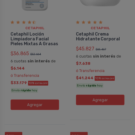
CETAPHIL
CETAPHIL
Cetaphil Loción
Cetaphil Crema
Limpiadora Facial
Hidratante Corporal
Pieles Mixtas A Grasas
$45.827
$65.467
$36.865
$52.664
6 cuotas
sin interés
de
6 cuotas
sin interés
de
$7.638
$6.144
ó Transferencia
ó Transferencia
$41.244
10%
EXTRA OFF
$33.179
10%
EXTRA OFF
Envío
rápido
hoy
Envío
rápido
hoy
Agregar
Agregar