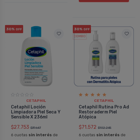
30%
30%
OFF
OFF
COMBO
CETAPHIL
CETAPHIL
Cetaphil Loción
Cetaphil Rutina Pro Ad
Limpiadora Piel Seca Y
Restoraderm Piel
Sensible X 236ml
Atópica
$27.753
$71.572
$39.647
$102.245
6 cuotas
sin interés
de
6 cuotas
sin interés
de