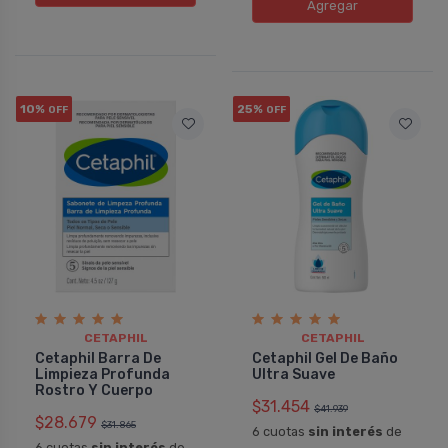
Agregar
10%
25%
OFF
OFF
CETAPHIL
CETAPHIL
Cetaphil Barra De
Cetaphil Gel De Baño
Limpieza Profunda
Ultra Suave
Rostro Y Cuerpo
$31.454
$41.939
$28.679
$31.865
6 cuotas
sin interés
de
6 cuotas
sin interés
de