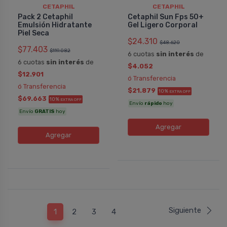
CETAPHIL
CETAPHIL
Pack 2 Cetaphil
Cetaphil Sun Fps 50+
Emulsión Hidratante
Gel Ligero Corporal
Piel Seca
$24.310
$48.620
$77.403
$119.082
6 cuotas
sin interés
de
6 cuotas
sin interés
de
$4.052
$12.901
ó Transferencia
ó Transferencia
$21.879
10%
EXTRA OFF
$69.663
10%
EXTRA OFF
Envío
rápido
hoy
Envío
GRATIS
hoy
Agregar
Agregar
Siguiente
1
2
3
4