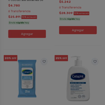
$5.242
$4.780
ó Transferencia
ó Transferencia
$28.309
10%
EXTRA OFF
$25.811
10%
EXTRA OFF
Envío
rápido
hoy
Envío
rápido
hoy
Agregar
Agregar
20%
25%
OFF
OFF