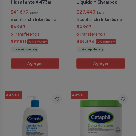
Hidratante X 473ml
Lí­quido Y Shampoo
$41.679
$29.440
$59.541
$32.711
6 cuotas
sin interés
de
6 cuotas
sin interés
de
$6.947
$4.907
ó Transferencia
ó Transferencia
$37.511
$26.496
10%
10%
EXTRA OFF
EXTRA OFF
Envío
rápido
hoy
Envío
rápido
hoy
Agregar
Agregar
30%
30%
OFF
OFF