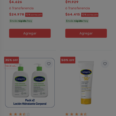
$4.626
$11.929
ó Transferencia
ó Transferencia
$24.978
$64.415
10%
10%
EXTRA OFF
EXTRA OFF
Envío
rápido
hoy
Envío
rápido
hoy
Agregar
Agregar
35%
50%
OFF
OFF
PACK x2
u.