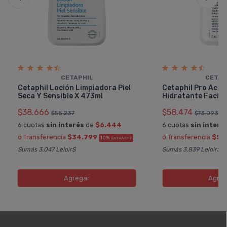
CETAPHIL
CETAP
Cetaphil Loción Limpiadora Piel
Cetaphil Pro Ac C
Seca Y Sensible X 473ml
Hidratante Facial
$38.666
$58.474
$55.237
$73.093
6 cuotas
sin interés
de
$6.444
6 cuotas
sin interé
ó Transferencia
$34.799
ó Transferencia
$52
10%
EXTRA OFF
Sumás 3.047 Leloir$
Sumás 3.839 Leloir$
Agregar
Agreg