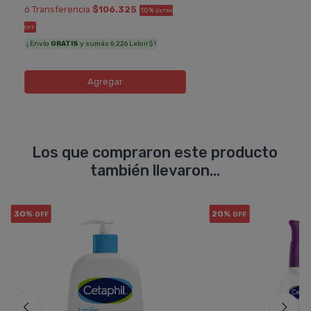
ó Transferencia
$106.325
10%
EXTRA
OFF
¡ Envío
GRATIS
y sumás 6.226 Leloir$ !
Agregar
Los que compraron este producto
también llevaron...
30%
20%
OFF
OFF