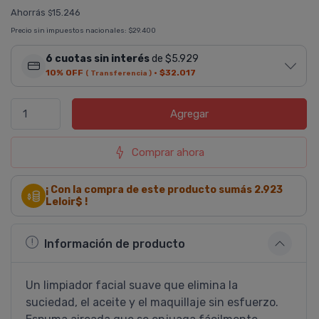
Ahorrás
15.246
$
Precio sin impuestos nacionales:
$29.400
6 cuotas sin interés
de $5.929
10% OFF
·
$32.017
( Transferencia )
Agregar
Comprar ahora
¡ Con la compra de este producto sumás
2.923
Leloir$ !
Información de producto
Un limpiador facial suave que elimina la
suciedad, el aceite y el maquillaje sin esfuerzo.