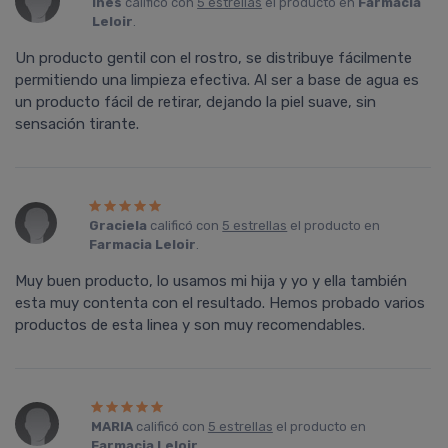
Ines
calificó con
5 estrellas
el producto en
Farmacia
Leloir
.
Un producto gentil con el rostro, se distribuye fácilmente
permitiendo una limpieza efectiva. Al ser a base de agua es
un producto fácil de retirar, dejando la piel suave, sin
sensación tirante.
Graciela
calificó con
5 estrellas
el producto en
Farmacia Leloir
.
Muy buen producto, lo usamos mi hija y yo y ella también
esta muy contenta con el resultado. Hemos probado varios
productos de esta linea y son muy recomendables.
MARIA
calificó con
5 estrellas
el producto en
Farmacia Leloir
.