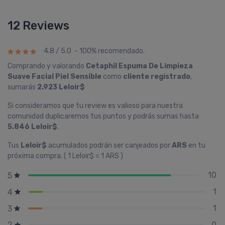
12 Reviews
4.8 / 5.0 - 100% recomendado.
Comprando y valorando
Cetaphil Espuma De Limpieza
Suave Facial Piel Sensible
como
cliente registrado
,
sumarás
2.923 Leloir$
Si consideramos que tu review es valioso para nuestra
comunidad duplicaremos tus puntos y podrás sumas hasta
5.846 Leloir$
.
Tus
Leloir$
acumulados podrán ser canjeados por
ARS
en tu
próxima compra. ( 1 Leloir$ = 1 ARS )
10
5
1
4
1
3
0
2