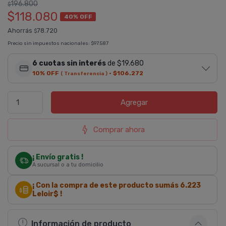
196.800
$
$118.080
40% OFF
Ahorrás
78.720
$
Precio sin impuestos nacionales:
$97.587
6 cuotas sin interés
de $19.680
10% OFF
·
$106.272
( Transferencia )
Agregar
Comprar ahora
¡ Envío gratis !
A sucursal o a tu domicilio
¡ Con la compra de este producto sumás
6.223
Leloir$ !
Información de producto