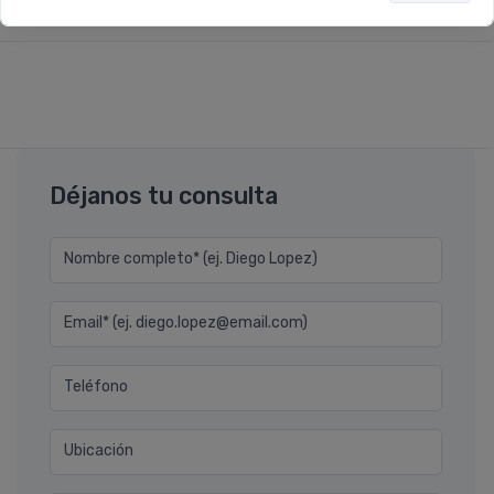
Facial x 30ml
Déjanos tu consulta
Nombre completo* (ej. Diego Lopez)
Email* (ej. diego.lopez@email.com)
Teléfono
Ubicación