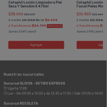
Cetaphil Loción Limpiadora Piel
Cetaphil Loción L
Seca Y Sensible X 473ml
Facial Pieles Mixt
$38.666
$36.865
$55.237
$52.664
6 cuotas
sin interés
de
$6.444
6 cuotas
sin interé
ó Transferencia
$34.799
ó Transferencia
$33
10%
EXTRA OFF
Sumás 3.047 Leloir$
Sumás 2.975 Leloir$
Agregar
Agreg
Nuestras sucursales
Sucursal OLIVOS - RETIRO EXPRESS
Ugarte 1728
Lun - Vie 09:00 a 12:00 y de 12:30 a 17:00 / Sáb: 09:00 a 14:00
Sucursal RECOLETA