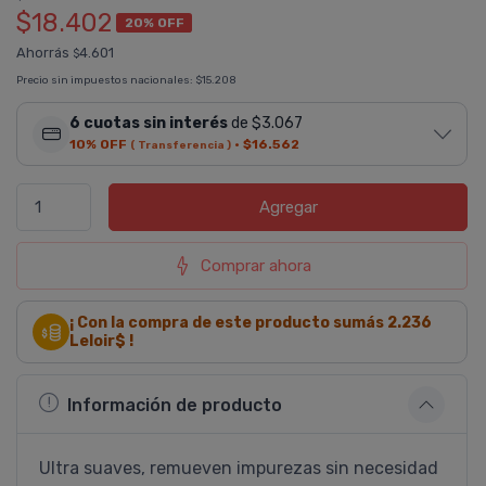
$18.402
20% OFF
Ahorrás
4.601
$
Precio sin impuestos nacionales:
$15.208
6 cuotas sin interés
de $3.067
10% OFF
·
$16.562
( Transferencia )
Agregar
Comprar ahora
¡ Con la compra de este producto sumás
2.236
Leloir$ !
Información de producto
Ultra suaves, remueven impurezas sin necesidad