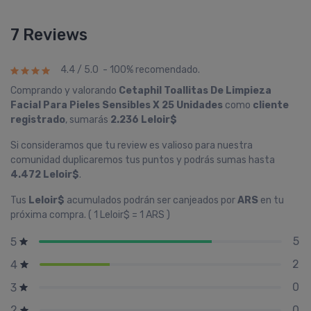
7 Reviews
4.4 / 5.0 - 100% recomendado.
Comprando y valorando
Cetaphil Toallitas De Limpieza
Facial Para Pieles Sensibles X 25 Unidades
como
cliente
registrado
, sumarás
2.236 Leloir$
Si consideramos que tu review es valioso para nuestra
comunidad duplicaremos tus puntos y podrás sumas hasta
4.472 Leloir$
.
Tus
Leloir$
acumulados podrán ser canjeados por
ARS
en tu
próxima compra. ( 1 Leloir$ = 1 ARS )
5
5
2
4
0
3
0
2