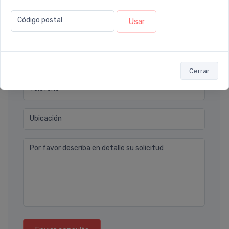
Déjanos tu consulta
Código postal
Usar
Nombre completo* (ej. Diego Lopez)
Email* (ej. diego.lopez@email.com)
Cerrar
Teléfono
Ubicación
Por favor describa en detalle su solicitud