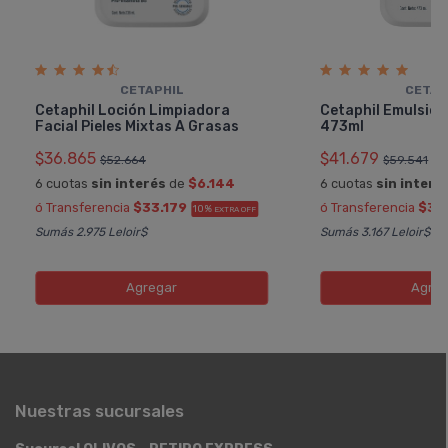
CETAPHIL
CETAP
Cetaphil Loción Limpiadora
Cetaphil Emulsión
Facial Pieles Mixtas A Grasas
473ml
$36.865
$41.679
$52.664
$59.541
6 cuotas
sin interés
de
$6.144
6 cuotas
sin interé
ó Transferencia
$33.179
ó Transferencia
$37.
10%
EXTRA OFF
Sumás 2.975 Leloir$
Sumás 3.167 Leloir$
Agregar
Agreg
Nuestras sucursales