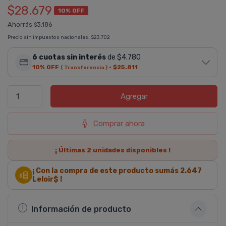
$28.679
10% OFF
Ahorrás
3.186
$
Precio sin impuestos nacionales:
$23.702
6 cuotas sin interés
de $4.780
10% OFF
·
$25.811
( Transferencia )
Agregar
Comprar ahora
¡ Últimas
2
unidades disponibles !
¡ Con la compra de este producto sumás
2.647
Leloir$ !
Información de producto