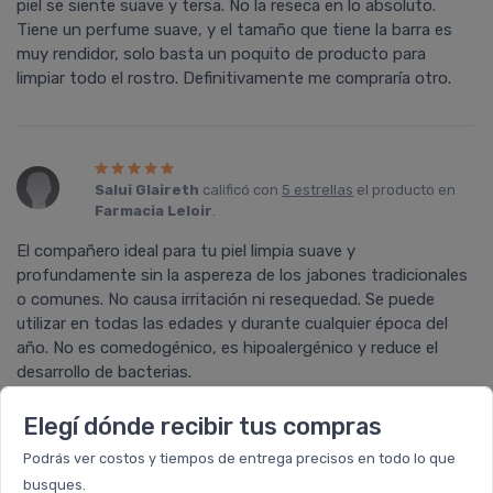
piel se siente suave y tersa. No la reseca en lo absoluto.
Tiene un perfume suave, y el tamaño que tiene la barra es
muy rendidor, solo basta un poquito de producto para
limpiar todo el rostro. Definitivamente me compraría otro.
Salui Glaireth
calificó con
5 estrellas
el producto en
Farmacia Leloir
.
El compañero ideal para tu piel limpia suave y
profundamente sin la aspereza de los jabones tradicionales
o comunes. No causa irritación ni resequedad. Se puede
utilizar en todas las edades y durante cualquier época del
año. No es comedogénico, es hipoalergénico y reduce el
desarrollo de bacterias.
Elegí dónde recibir tus compras
Podrás ver costos y tiempos de entrega precisos en todo lo que
busques.