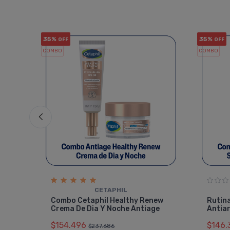
35%
35%
OFF
OFF
COMBO
COMBO
CETAPHIL
tas A
Combo Cetaphil Healthy Renew
Rutin
Crema De Dia Y Noche Antiage
Antia
$154.496
$146.
$237.686