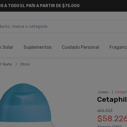
S A TODO EL PAÍS A PARTIR DE $75.000
n Solar
Suplementos
Cuidado Personal
Fraganc
 Y Baño
Otros
❘
Cetaph
COMBO
Cetaphil
65.423
$
$58.22
Ahorrás
7.197