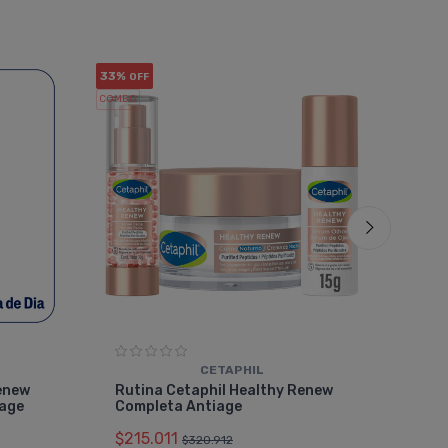
33%
35%
OFF
OF
COMBO
COMBO
CETAPHIL
Rut
enew
Rutina Cetaphil Healthy Renew
Ser
iage
Completa Antiage
$13
$215.011
$320.912
6 cu