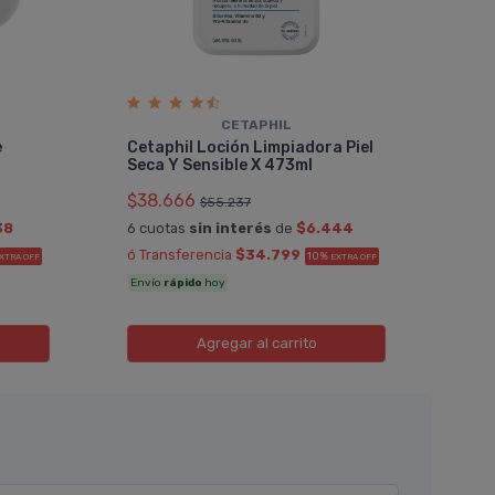
CETAPHIL
Cet
e
Cetaphil Loción Limpiadora Piel
Faci
Seca Y Sensible X 473ml
$36
$38.666
$55.237
6 cu
38
6 cuotas
sin interés
de
$6.444
ó Tr
ó Transferencia
$34.799
10%
XTRA OFF
EXTRA OFF
Enví
Envío
rápido
hoy
Agregar
al carrito