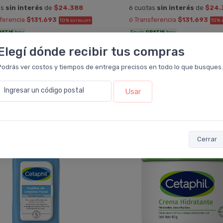
as
sin interés
de
$24.388
6 cuotas
sin interés
de
$24.
sferencia
$131.693
ó Transferencia
$131.693
10%
10%
EXTRA OFF
RATIS
hoy
Envío
GRATIS
hoy
Elegí dónde recibir tus compras
Agregar
al carrito
Agregar
al carrito
Podrás ver costos y tiempos de entrega precisos en todo lo que busques.
Ingresar un código postal
Usar
 compraron este producto también lle
30%
OFF
Cerrar