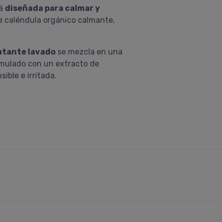
tá
diseñada para calmar y
e caléndula orgánico calmante,
atante lavado
se mezcla en una
ormulado con un extracto de
ible e irritada.