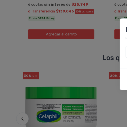
6
6 cuotas
sin interés
de
$25.749
6 cuot
ó Transferencia
$139.046
ó Tran
10%
A OFF
EXTRA OFF
Envío
GRATIS
hoy
Envío
G
Agregar
al carrito
Los que
30%
20%
OFF
OFF