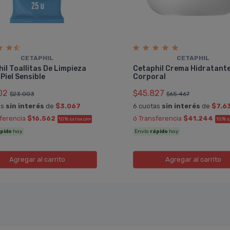
CETAPHIL
CETAPHIL
il Toallitas De Limpieza
Cetaphil Crema Hidratant
 Piel Sensible
Corporal
02
$45.827
$23.003
$65.467
as
sin interés
de
$3.067
6 cuotas
sin interés
de
$7.6
sferencia
$16.562
ó Transferencia
$41.244
10%
10%
EXTRA OFF
E
pido
hoy
Envío
rápido
hoy
Agregar
al carrito
Agregar
al carrito