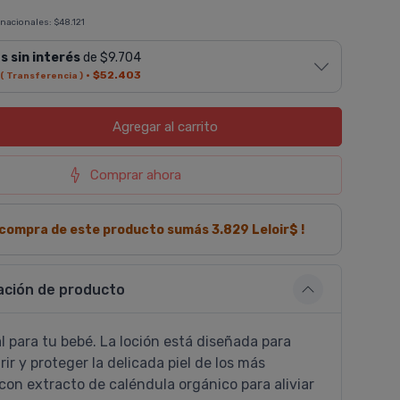
 nacionales:
$48.121
s sin interés
de $9.704
·
$52.403
( Transferencia )
Agregar
al carrito
Comprar ahora
a compra de este producto sumás
3.829
Leloir$ !
ación de producto
l para tu bebé. La loción está diseñada para
rir y proteger la delicada piel de los más
on extracto de caléndula orgánico para aliviar