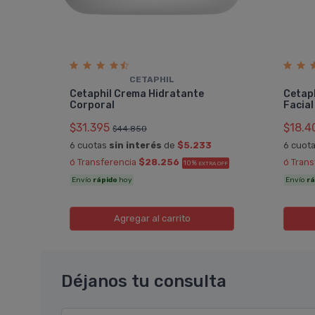
CETAPHIL
Y
Cetaphil Crema Hidratante
Cetaph
Corporal
Facial
$31.395
$18.4
$44.850
6 cuotas
sin interés
de
$5.233
6 cuot
A OFF
ó Transferencia
$28.256
ó Tran
10%
EXTRA OFF
Envío
rápido
hoy
Envío
rá
Agregar
al carrito
Déjanos tu consulta