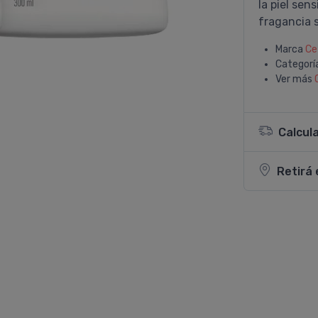
la piel sen
fragancia 
Marca
Ce
Categorí
Ver más
Calcul
Retirá 