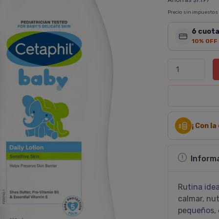
$
Precio sin impuestos
6 cuota
10% OFF
¡ Con l
Inform
Rutina idea
calmar, nut
pequeños, c