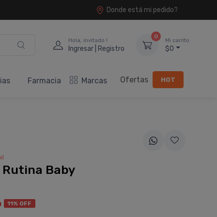
Donde está mi pedido?
0
Hola, invitado !
Mi carrito
Ingresar | Registro
$0
Ofertas
HOT
ias
Farmacia
Marcas
il
 Rutina Baby
6
11% OFF