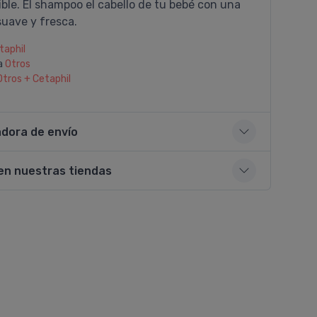
sible. El shampoo el cabello de tu bebé con una
suave y fresca.
taphil
a
Otros
Otros + Cetaphil
adora de envío
en nuestras tiendas