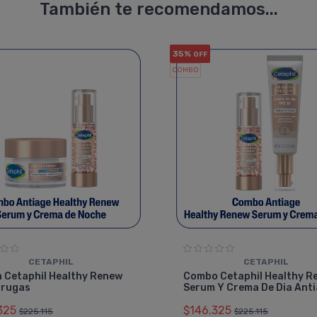
También te recomendamos...
35%
OFF
COMBO
CETAPHIL
CETAPHIL
a Cetaphil Healthy Renew
Combo Cetaphil Healthy R
rrugas
Serum Y Crema De Dia Ant
325
$146.325
$225.115
$225.115