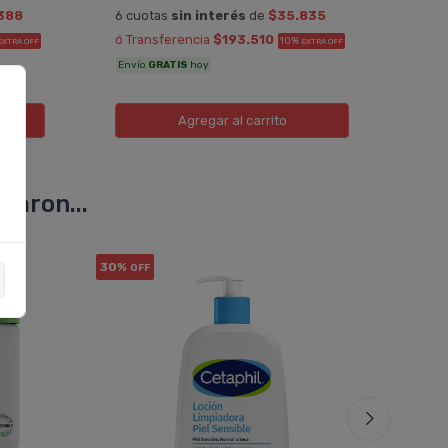
388
6 cuotas
sin interés
de
$35.835
ó Tr
ó Transferencia
$193.510
10%
EXTRA OFF
EXTRA OFF
Enví
Envío
GRATIS
hoy
Agregar
al carrito
varon...
30%
30%
OFF
OF