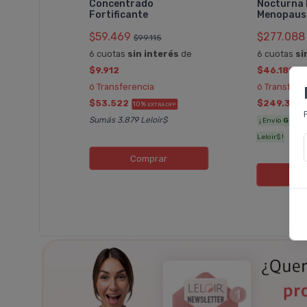
Concentrado
Nocturna 
Fortificante
Menopaus
hampoo
los
$59.469
$277.088
$99.115
6 cuotas
sin interés
de
6 cuotas
si
$9.912
$46.181
rés
de
ó Transferencia
ó Transfere
$53.522
$249.379
10%
EXTRA OFF
Sumás 3.879 Leloir$
¡ Envío
GRATI
FF
Leloir$ !
Comprar
C