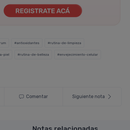
rum
#antioxidantes
#rutina-de-limpieza
a-piel
#rutina-de-belleza
#envejecimiento-celular
Comentar
Siguiente nota
Notas relacionadas