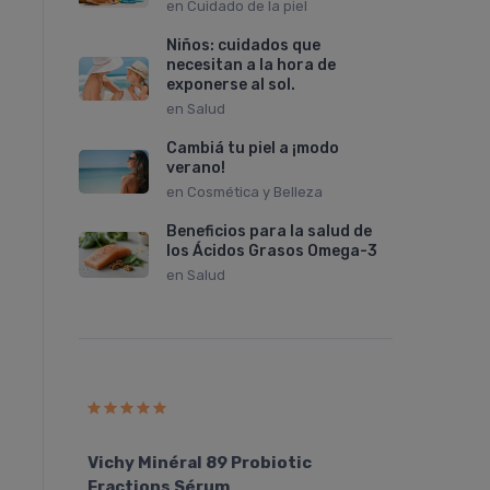
en
Cuidado de la piel
Niños: cuidados que
necesitan a la hora de
exponerse al sol.
en
Salud
Cambiá tu piel a ¡modo
verano!
en
Cosmética y Belleza
Beneficios para la salud de
los Ácidos Grasos Omega-3
en
Salud
ALEJA
-age
Vichy Minéral 89 Probiotic
Vichy
Fractions Sérum
Bálsa