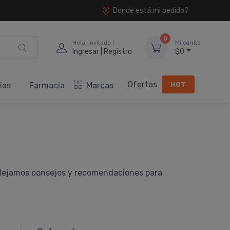
Donde está mi pedido?
0
Hola, invitado !
Mi carrito
Ingresar | Registro
$0
Ofertas
HOT
ias
Farmacia
Marcas
e dejamos consejos y recomendaciones para