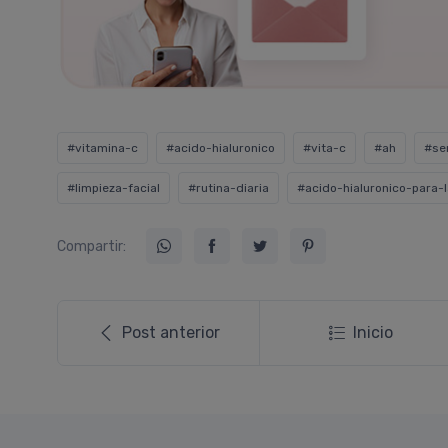
#vitamina-c
#acido-hialuronico
#vita-c
#ah
#se
#limpieza-facial
#rutina-diaria
#acido-hialuronico-para-l
Compartir:
Post anterior
Inicio