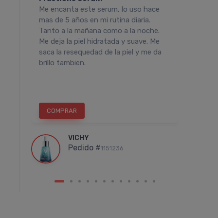
Me encanta este serum, lo uso hace
Hace a
mas de 5 años en mi rutina diaria.
Luego 
 la
Tanto a la mañana como a la noche.
comenz
Me deja la piel hidratada y suave. Me
flácid
ea
saca la resequedad de la piel y me da
se ate
brillo tambien.
obviam
n
las ar
pronun
5%
OFF
COMPRAR
COM
VICHY
Pedido #
1151236