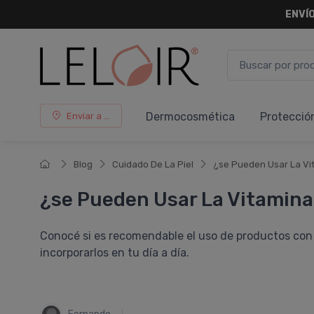
ENVÍO
Dermocosmética
Protecció
Enviar a ...
Blog
Cuidado De La Piel
¿se Pueden Usar La Vit
¿se Pueden Usar La Vitamina 
Conocé si es recomendable el uso de productos con 
incorporarlos en tu dí­a a dí­a.