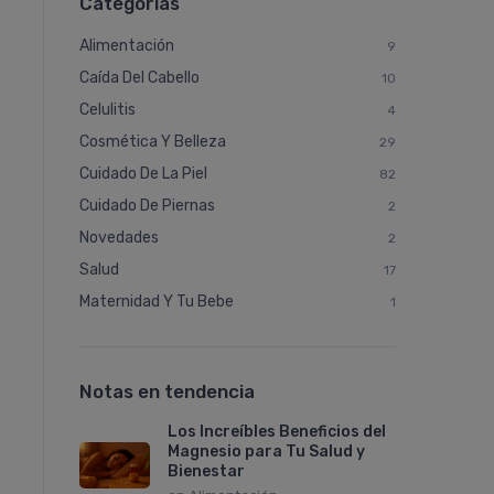
Categorías
Alimentación
9
Caí­da Del Cabello
10
Celulitis
4
Cosmética Y Belleza
29
Cuidado De La Piel
82
Cuidado De Piernas
2
Novedades
2
Salud
17
Maternidad Y Tu Bebe
1
Notas en tendencia
Los Increíbles Beneficios del
Magnesio para Tu Salud y
Bienestar