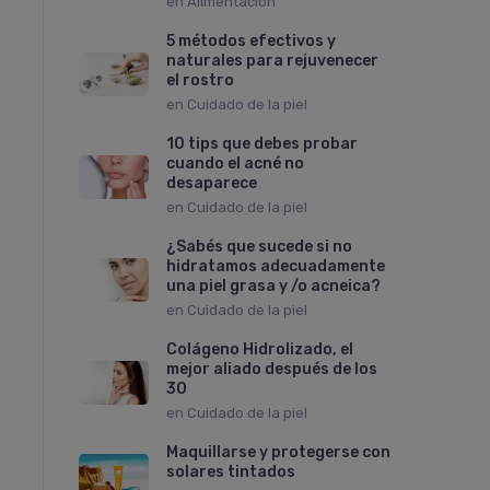
en
Alimentación
5 métodos efectivos y
naturales para rejuvenecer
el rostro
en
Cuidado de la piel
10 tips que debes probar
cuando el acné no
desaparece
en
Cuidado de la piel
¿Sabés que sucede si no
hidratamos adecuadamente
una piel grasa y /o acneica?
en
Cuidado de la piel
Colágeno Hidrolizado, el
mejor aliado después de los
30
en
Cuidado de la piel
Maquillarse y protegerse con
solares tintados