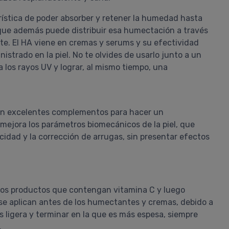
rística de poder absorber y retener la humedad hasta
o que además puede distribuir esa humectación a través
te. El HA viene en cremas y serums y su efectividad
istrado en la piel. No te olvides de usarlo junto a un
 los rayos UV y lograr, al mismo tiempo, una
son excelentes complementos para hacer un
mejora los parámetros biomecánicos de la piel, que
icidad y la corrección de arrugas, sin presentar efectos
o los productos que contengan vitamina C y luego
 se aplican antes de los humectantes y cremas, debido a
Alfredo
 ligera y terminar en la que es más espesa, siempre
Vichy Capital Soleil Fps50+ Uv
.
Daily