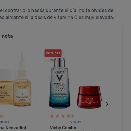
La compré por recomendación del
 el contrario lo hacés durante el día, no te olvides de
dermatólogo. Es de muy fácil
ecialmente si la dosis de vitamina C es muy elevada.
aplicación y nada oleosa o que deje
piel brillante. Forma parte ya de la
rutina matutina. Muy acertada la id
a nota
de los fabricantes de tan afamada
marca de lanzar al mercado un bue
producto....
20%
5%
OFF
OFF
COMBO
COMPRAR
VICHY
Pedido #
1050689
VICHY
VICHY
ina Neovadiol
Vichy Combo