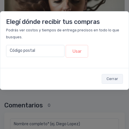
Elegí dónde recibir tus compras
Podrás ver costos y tiempos de entrega precisos en todo lo que
busques.
Código postal
fede_nussbaum
Usar
R
Cuidados Esenciales para un Cuero Cabelludo
Saludable: Consejos y Secretos Revel
Cerrar
Comentarios
0
Nombre completo* (ej. Diego Lopez)