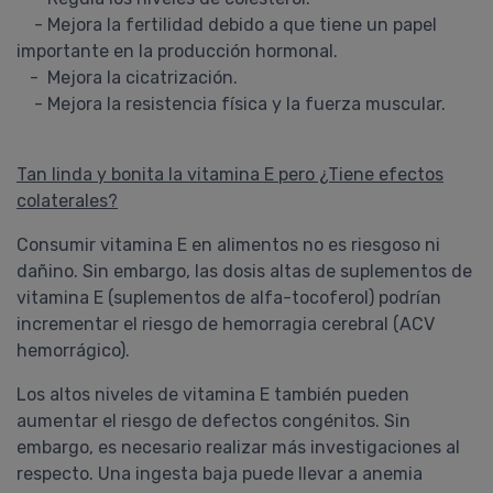
- Mejora la fertilidad debido a que tiene un papel
importante en la producción hormonal.
- Mejora la cicatrización.
Gisela
- Mejora la resistencia física y la fuerza muscular.
Proavenal Acondicionador
Lo compré junto con el shampoo
y, la verdad, me sorprendieron
Tan linda y bonita la vitamina E pero ¿Tiene efectos
gratamente. Ambos son
colaterales?
excelentes! Tengo el pelo con
Consumir vitamina E en alimentos no es riesgoso ni
rulos y muy poroso y, al poco
tiempo de usarlo (alterando con
dañino. Sin embargo, las dosis altas de suplementos de
shampoo y acondicionador
vitamina E (suplementos de alfa-tocoferol) podrían
hidratantes) mejoraron muchísimo
incrementar el riesgo de hemorragia cerebral (ACV
la sequedad de mi ....
hemorrágico).
COMPRAR
Los altos niveles de vitamina E también pueden
PROAVENAL
aumentar el riesgo de defectos congénitos. Sin
Pedido #
419399
embargo, es necesario realizar más investigaciones al
respecto. Una ingesta baja puede llevar a anemia