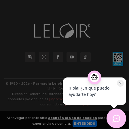
© 1980 - 2026 -
Farmacia Leloir S.R.L.
| CUIT 33609220789 - Larrea
1249 - CABA - CP 1117
Dirección General de Defensa y Protección al Consumidor: Para
consultas y/o denuncias
[ingrese aquí]
| Nación: Defensa de las y los
consumidores
[ingrese aquí]
.
nubixstore®
Al navegar por este sitio
aceptás el uso de cookies
para agilizar tu
v13.08.2
experiencia de compra.
ENTENDIDO