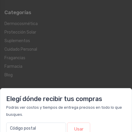
Categorías
Dermocosmética
Protección Solar
Suplementos
Cuidado Personal
Fragancias
Farmacia
Blog
Servicios al cliente
Elegí dónde recibir tus compras
Contacto
Podrás ver costos y tiempos de entrega precisos en todo lo que
Beauty Club
busques.
Libro de quejas on-line
Botón de arrepentimiento
Código postal
Usar