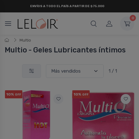
ENVÍOS A TODO EL PAÍS A PARTIR DE $75.000
0
Multio
Multio - Geles Lubricantes í­ntimos
1 / 1
10%
10%
OFF
OFF