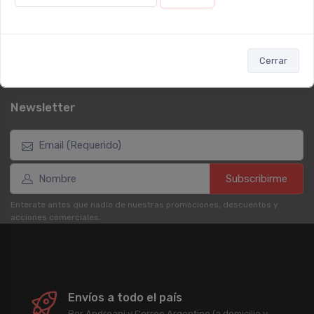
Términos y condiciones
Reembolso y devoluciones
Preguntas frecuentes
Cerrar
Registrate como cliente
Newsletter
Subscribirme
Enterate antes que nadie de nuestras promociones, descuentos y
acciones comerciales.
Envíos a todo el país
Por Andreani y Correo Argentino (a domicilio y