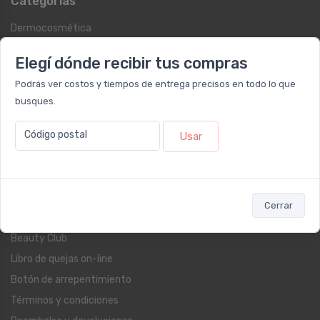
Categorías
Dermocosmética
Protección Solar
Elegí dónde recibir tus compras
Suplementos
Podrás ver costos y tiempos de entrega precisos en todo lo que
Cuidado Personal
busques.
Fragancias
Farmacia
Código postal
Usar
Blog
Servicios al cliente
Cerrar
Contacto
Beauty Club
Libro de quejas on-line
Botón de arrepentimiento
Términos y condiciones