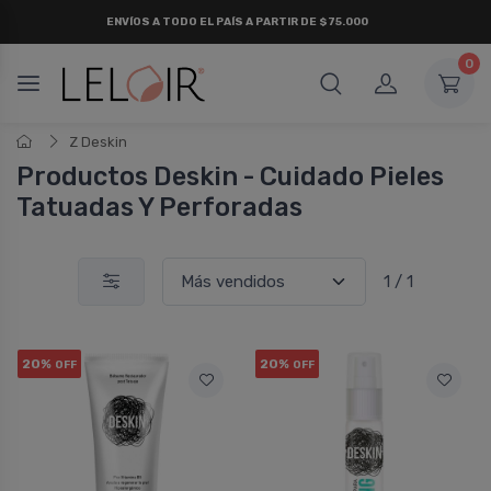
ENVÍOS A TODO EL PAÍS A PARTIR DE $75.000
0
Z Deskin
Productos Deskin - Cuidado Pieles
Tatuadas Y Perforadas
1 / 1
20%
20%
OFF
OFF