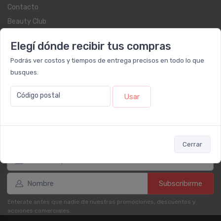
Contacto
Beauty Club
Libro de quejas on-line
Elegí dónde recibir tus compras
Botón de arrepentimiento
Podrás ver costos y tiempos de entrega precisos en todo lo que
Términos y condiciones
busques.
Reembolso y devoluciones
Preguntas frecuentes
Código postal
Usar
Registrate como cliente
Newsletter
Cerrar
Subscribirme
Enterate antes que nadie de nuestras promociones, descuentos y
acciones comerciales.