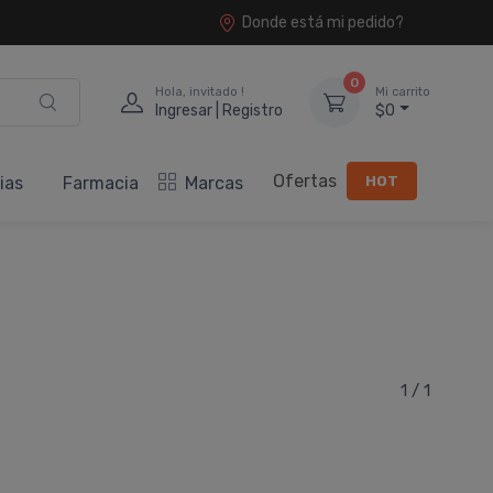
Donde está mi pedido?
0
Hola, invitado !
Mi carrito
Ingresar | Registro
$0
Ofertas
HOT
ias
Farmacia
Marcas
1 / 1