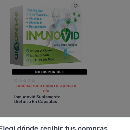
NO DISPONIBLE
LABORATORIO DONATO, ZURLO &
CÍA
Inmunovid Suplemento
Dietario En Cápsulas
Elegí dónde recibir tus compras