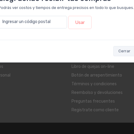
Podrás ver costos y tiempos de entrega precisos en todo lo que busques.
Ingresar un código postal
Usar
as
Servicios al cliente
ética
Contacto
Cerrar
Solar
Beauty Club
os
Libro de quejas on-line
rsonal
Botón de arrepentimiento
Términos y condiciones
Reembolso y devoluciones
Preguntas frecuentes
Registrate como cliente