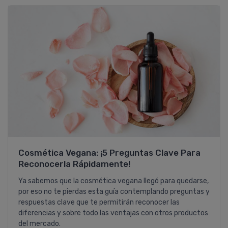
Gisela
Proavenal Acondicionador
Lo compré junto con el shampoo
y, la verdad, me sorprendieron
gratamente. Ambos son
excelentes! Tengo el pelo con
rulos y muy poroso y, al poco
tiempo de usarlo (alterando con
shampoo y acondicionador
hidratantes) mejoraron muchísimo
Cosmética Vegana: ¡5 Preguntas Clave Para
la sequedad de mi ....
COMPRAR
Reconocerla Rápidamente!
Ya sabemos que la cosmética vegana llegó para quedarse,
PROAVENAL
por eso no te pierdas esta guía contemplando preguntas y
Pedido #
419399
respuestas clave que te permitirán reconocer las
diferencias y sobre todo las ventajas con otros productos
del mercado.