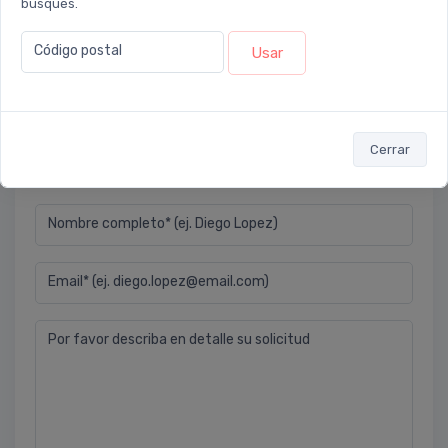
busques.
Camila
Código postal
Usar
Cuando vendemos un protector solar ¿qué debemos
recomendar? ¿Qué cuidados debemos tener con la
exposición de los niños al sol?
2018-04-24 10:14:07
Cerrar
Nombre completo* (ej. Diego Lopez)
Email* (ej. diego.lopez@email.com)
Por favor describa en detalle su solicitud