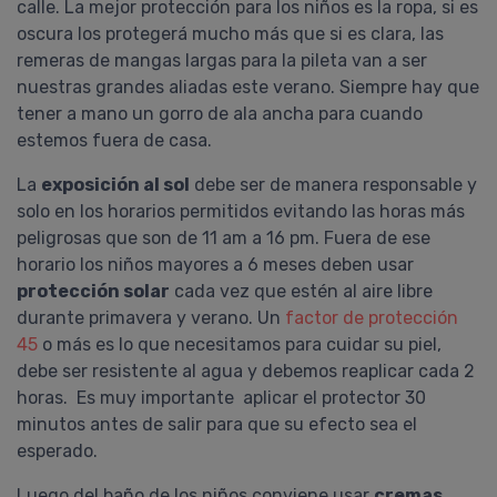
calle. La mejor protección para los niños es la ropa, si es
Proavenal Acondicionador
oscura los protegerá mucho más que si es clara, las
Lo compré junto con el shampoo
remeras de mangas largas para la pileta van a ser
y, la verdad, me sorprendieron
nuestras grandes aliadas este verano. Siempre hay que
gratamente. Ambos son
tener a mano un gorro de ala ancha para cuando
excelentes! Tengo el pelo con
estemos fuera de casa.
rulos y muy poroso y, al poco
tiempo de usarlo (alterando con
La
exposición al sol
debe ser de manera responsable y
shampoo y acondicionador
solo en los horarios permitidos evitando las horas más
hidratantes) mejoraron muchísimo
peligrosas que son de 11 am a 16 pm. Fuera de ese
la sequedad de mi ....
COMPRAR
horario los niños mayores a 6 meses deben usar
protección solar
cada vez que estén al aire libre
PROAVENAL
durante primavera y verano. Un
factor de protección
Pedido #
419399
45
o más es lo que necesitamos para cuidar su piel,
debe ser resistente al agua y debemos reaplicar cada 2
horas. Es muy importante aplicar el protector 30
minutos antes de salir para que su efecto sea el
esperado.
Luego del baño de los niños conviene usar
cremas