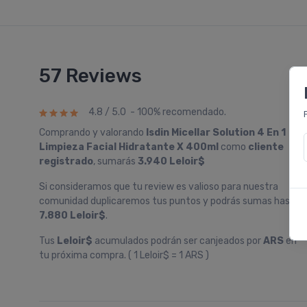
57 Reviews
4.8 / 5.0 - 100% recomendado.
Comprando y valorando
Isdin Micellar Solution 4 En 1
Limpieza Facial Hidratante X 400ml
como
cliente
registrado
, sumarás
3.940 Leloir$
Si consideramos que tu review es valioso para nuestra
comunidad duplicaremos tus puntos y podrás sumas hasta
7.880 Leloir$
.
Tus
Leloir$
acumulados podrán ser canjeados por
ARS
en
tu próxima compra. ( 1 Leloir$ = 1 ARS )