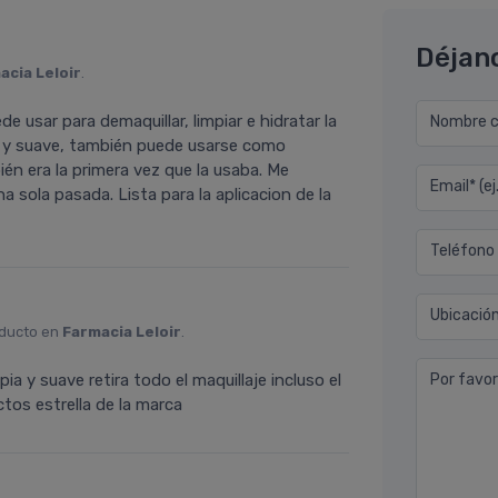
Déjan
acia Leloir
.
 usar para demaquillar, limpiar e hidratar la
Nombre co
esca y suave, también puede usarse como
bién era la primera vez que la usaba. Me
Email* (e
na sola pasada. Lista para la aplicacion de la
Teléfono
Ubicació
oducto en
Farmacia Leloir
.
ia y suave retira todo el maquillaje incluso el
Por favor
ctos estrella de la marca