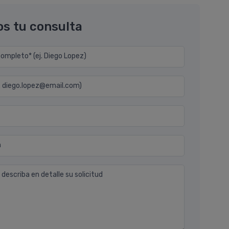
os tu consulta
mpleto* (ej. Diego Lopez)
j. diego.lopez@email.com)
n
 describa en detalle su solicitud