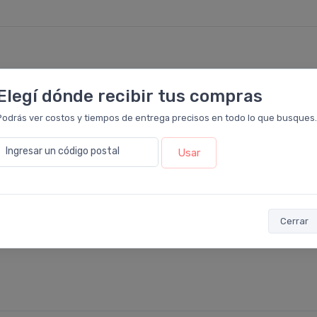
5
Elegí dónde recibir tus compras
4
Podrás ver costos y tiempos de entrega precisos en todo lo que busques.
3
2
Ingresar un código postal
Usar
1
Cerrar