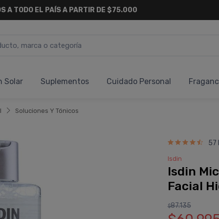
S A TODO EL PAÍS A PARTIR DE $75.000
n Solar
Suplementos
Cuidado Personal
Fraganc
l
Soluciones Y Tónicos
57 
Isdin
Isdin Mi
Facial H
87.135
$