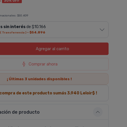
5
30% OFF
 nacionales:
$50.409
s sin interés
de $10.166
·
$54.896
( Transferencia )
Agregar
al carrito
Comprar ahora
¡ Últimas
3
unidades disponibles !
a compra de este producto sumás
3.940
Leloir$ !
ación de producto