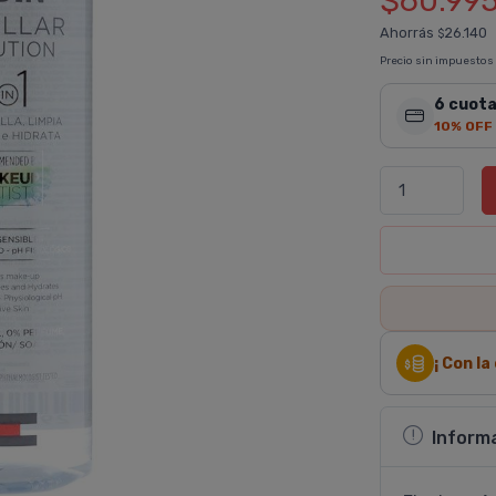
$60.99
Ahorrás
26.140
$
Precio sin impuestos
6 cuota
10% OFF
¡ Con l
Inform