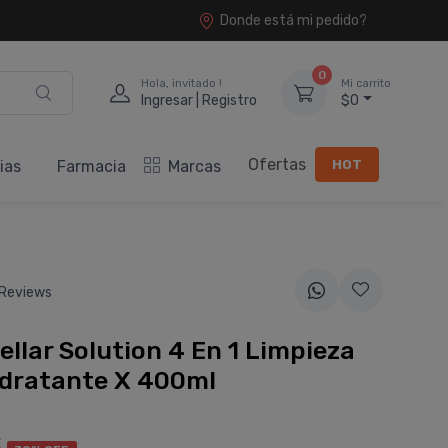
Donde está mi pedido?
0
Hola, invitado !
Mi carrito
Ingresar | Registro
$0
Ofertas
HOT
ias
Farmacia
Marcas
Reviews
cellar Solution 4 En 1 Limpieza
idratante X 400ml