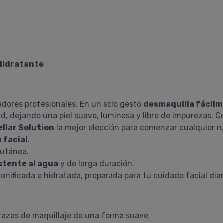
 Hidratante
ores profesionales. En un solo gesto
desmaquilla fácil
dad, dejando una piel suave, luminosa y libre de impurezas. 
ellar Solution
la mejor elección para comenzar cualquier rut
 facial
.
cutánea.
stente al agua
y de larga duración.
 tonificada e hidratada, preparada para tu cuidado facial diar
trazas de maquillaje de una forma suave