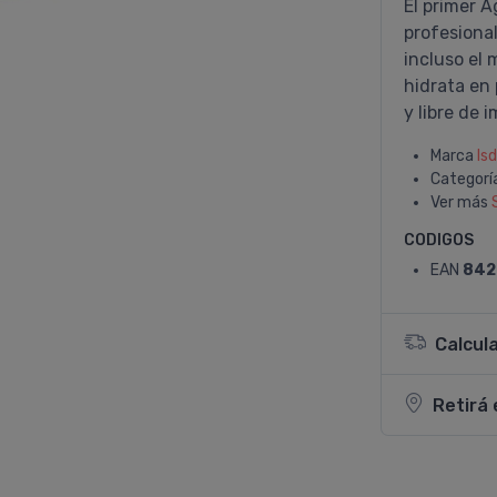
El primer 
profesional
incluso el 
hidrata en
y libre de 
Marca
Isd
Categorí
Ver más
CODIGOS
EAN
842
Calcul
Retirá 