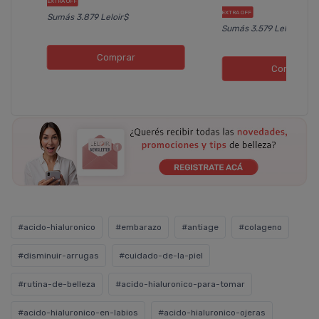
EXTRA OFF
EXTRA OFF
Sumás 3.879 Leloir$
Sumás 3.579 Leloir$
Comprar
Comprar
#acido-hialuronico
#embarazo
#antiage
#colageno
#disminuir-arrugas
#cuidado-de-la-piel
#rutina-de-belleza
#acido-hialuronico-para-tomar
#acido-hialuronico-en-labios
#acido-hialuronico-ojeras