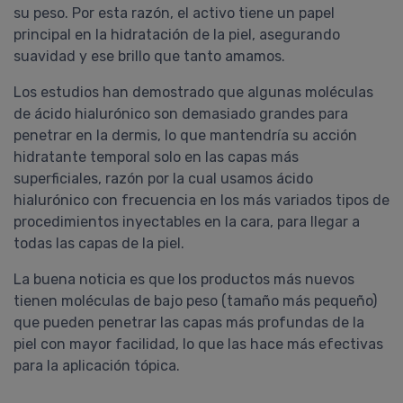
su peso. Por esta razón, el activo tiene un papel
principal en la hidratación de la piel, asegurando
suavidad y ese brillo que tanto amamos.
Gisela
Los estudios han demostrado que algunas moléculas
Proavenal Acondicionador
de ácido hialurónico son demasiado grandes para
Lo compré junto con el shampoo
penetrar en la dermis, lo que mantendría su acción
y, la verdad, me sorprendieron
hidratante temporal solo en las capas más
gratamente. Ambos son
superficiales, razón por la cual usamos ácido
excelentes! Tengo el pelo con
hialurónico con frecuencia en los más variados tipos de
rulos y muy poroso y, al poco
tiempo de usarlo (alterando con
procedimientos inyectables en la cara, para llegar a
shampoo y acondicionador
todas las capas de la piel.
hidratantes) mejoraron muchísimo
La buena noticia es que los productos más nuevos
la sequedad de mi ....
COMPRAR
tienen moléculas de bajo peso (tamaño más pequeño)
que pueden penetrar las capas más profundas de la
PROAVENAL
piel con mayor facilidad, lo que las hace más efectivas
Pedido #
419399
para la aplicación tópica.