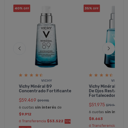
40%
35%
OFF
OFF
no
VICHY
VICHY
Vichy Minéral 89
Vichy Minéral 89 C
Concentrado Fortificante
De Ojos Restaurad
Fortalecedor
$59.469
$99.115
$51.975
%
$79.961
6 cuotas
sin interés
de
6 cuotas
sin interés
$9.912
$8.663
ó Transferencia
$53.522
10%
ó Transferencia
$46.