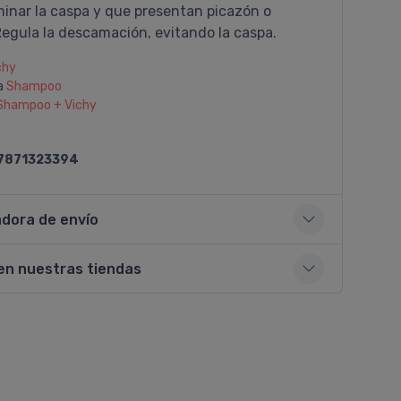
minar la caspa y que presentan picazón o
 Regula la descamación, evitando la caspa.
chy
a
Shampoo
Shampoo + Vichy
7871323394
adora de envío
en nuestras tiendas