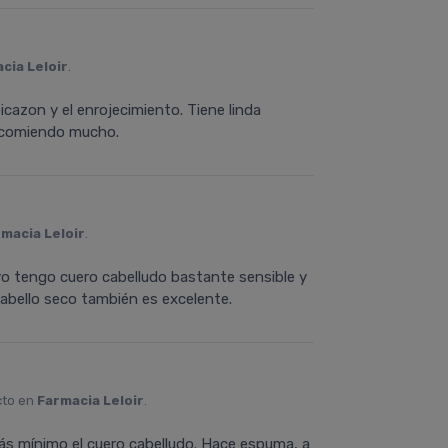
cia Leloir
.
icazon y el enrojecimiento. Tiene linda
recomiendo mucho.
macia Leloir
.
yo tengo cuero cabelludo bastante sensible y
cabello seco también es excelente.
cto en
Farmacia Leloir
.
 más mínimo el cuero cabelludo. Hace espuma, a