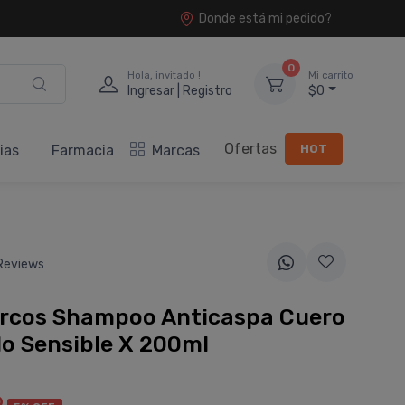
Donde está mi pedido?
0
Hola, invitado !
Mi carrito
Ingresar | Registro
$0
Ofertas
HOT
ias
Farmacia
Marcas
Reviews
ercos Shampoo Anticaspa Cuero
o Sensible X 200ml