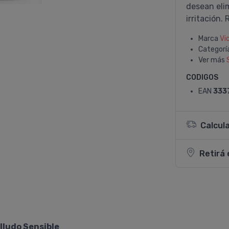
desean eli
irritación.
Marca
Vi
Categorí
Ver más
CODIGOS
EAN
333
Calcul
Retirá 
ludo Sensible