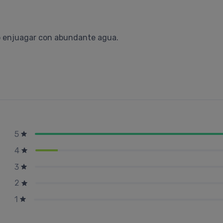
go enjuagar con abundante agua.
5
4
3
2
1