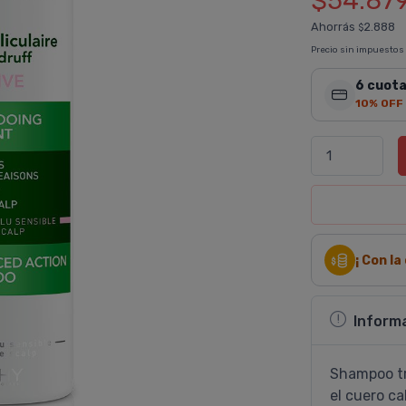
$54.87
Ahorrás
2.888
$
Precio sin impuestos
6 cuota
10% OFF
¡ Con l
Inform
Shampoo tra
el cuero c