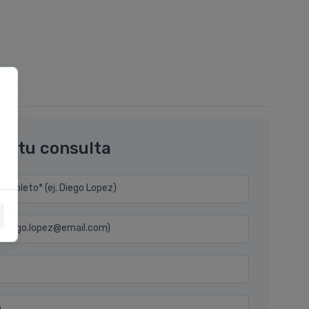
os tu consulta
mpleto* (ej. Diego Lopez)
j. diego.lopez@email.com)
n