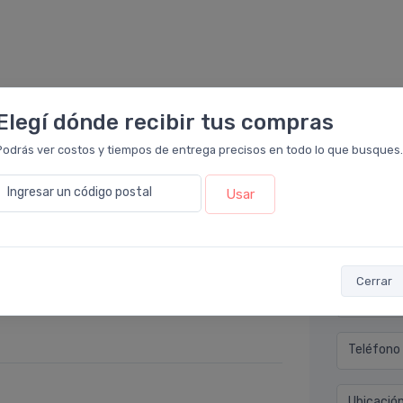
Elegí dónde recibir tus compras
Podrás ver costos y tiempos de entrega precisos en todo lo que busques.
Déjan
Ingresar un código postal
Usar
rmacia Leloir
.
e ofrecen. Es un buen seborregulador, mas si
Nombre co
 intensa este producto es un muy buen
Cerrar
ucciones de uso para que les sea eficaz y no
Email* (e
 recaída. Muy buen producto, nunca falla y de
Teléfono
Ubicació