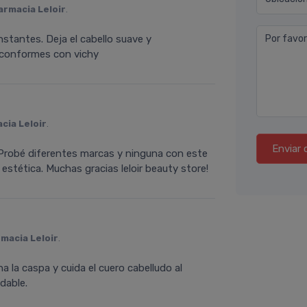
armacia Leloir
.
stantes. Deja el cabello suave y
Por favor
 conformes con vichy
cia Leloir
.
Enviar 
. Probé diferentes marcas y ninguna con este
stética. Muchas gracias leloir beauty store!
macia Leloir
.
 la caspa y cuida el cuero cabelludo al
dable.