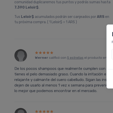
comunidad duplicaremos tus puntos y podrás sumas hasta
7.390 Leloir$
.
Tus
Leloir$
acumulados podrán ser canjeados por
ARS
en
tu próxima compra. ( 1 Leloir$ = 1 ARS )
Werner
calificó con
5 estrellas
el producto en
Fa
De los pocos shampoos que realmente cumplen con lo qu
tienes el pelo demasiado graso. Cuando la irritación es
relajante y calmante del cuero cabelludo. Sigan las instr
dejen de usarlo al menos 1 vez x semana para prevenir la
lo mejor que podemos encontrar en el mercado.