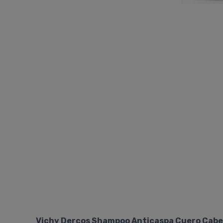
Vichy Dercos Shampoo Anticaspa Cuero Cabel