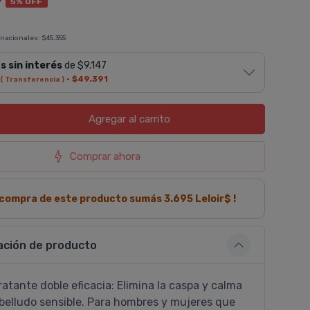
9
5% OFF
 nacionales:
$45.355
s sin interés
de $9.147
·
$49.391
( Transferencia )
Agregar
al carrito
Comprar ahora
a compra de este producto sumás
3.695
Leloir$ !
ación de producto
tante doble eficacia: Elimina la caspa y calma
abelludo sensible. Para hombres y mujeres que