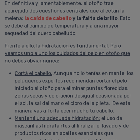
En definitiva y lamentablemente, el otoño trae
aparejado dos cuestiones centrales que afectan la
melena:
la caída de cabello
y la falta de brillo
. Esto
se debe al cambio de temperatura y a una mayor
Gisela
sequedad del cuero cabelludo.
Proavenal Acondicionador
Lo compré junto con el shampoo
Frente a ello, la hidratación es fundamental. Pero
y, la verdad, me sorprendieron
veamos uno a uno los cuidados del pelo en otoño que
gratamente. Ambos son
no debés obviar nunca:
excelentes! Tengo el pelo con
rulos y muy poroso y, al poco
Cortá el cabello.
Aunque no lo tenías en mente, los
tiempo de usarlo (alterando con
peluqueros expertos recomiendan cortar el pelo
shampoo y acondicionador
iniciado el otoño para eliminar puntas florecidas,
hidratantes) mejoraron muchísimo
zonas secas y coloración desigual ocasionada por
la sequedad de mi ....
COMPRAR
el sol, la sal del mar o el cloro de la pileta. De esta
manera vas a fortalecer mucho tu cabello.
PROAVENAL
Mantené una adecuada hidratación:
el uso de
Pedido #
419399
mascarillas hidratantes al finalizar el lavado y de
productos ricos en aceites esenciales que