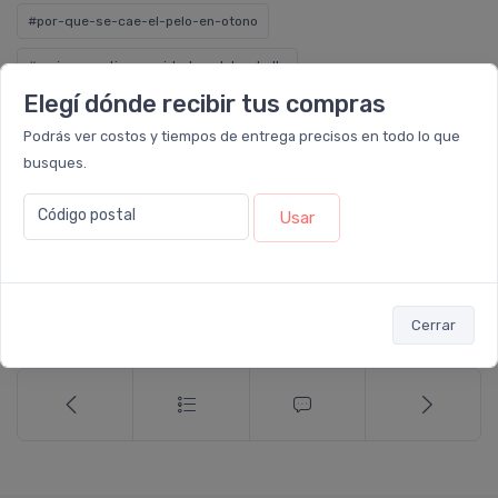
#por-que-se-cae-el-pelo-en-otono
#mejores-rutinas-cuidados-del-cabello
Elegí dónde recibir tus compras
#productos-naturales
#pelo-fuerte
Podrás ver costos y tiempos de entrega precisos en todo lo que
#cabello-sano-y-con-brillo
#cabello-saludable
busques.
#consejos-cuidado-capilar
#alopecia
Código postal
Usar
#anticaida-de-pelo
#tips
Compartir:
Cerrar