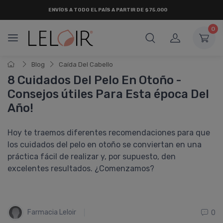
ENVÍOS A TODO EL PAÍS A PARTIR DE $75.000
0
Blog
Caí­da Del Cabello
8 Cuidados Del Pelo En Otoño -
Consejos útiles Para Esta época Del
Año!
Hoy te traemos diferentes recomendaciones para que
los cuidados del pelo en otoño se conviertan en una
práctica fácil de realizar y, por supuesto, den
excelentes resultados. ¿Comenzamos?
Farmacia Leloir
0