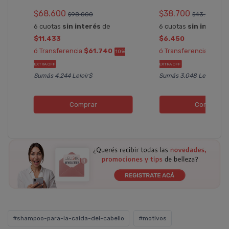
$68.600
$38.700
$98.000
$43.000
6 cuotas
sin interés
de
6 cuotas
sin interés
$11.433
$6.450
ó Transferencia
$61.740
ó Transferencia
$34.
10%
EXTRA OFF
EXTRA OFF
Sumás 4.244 Leloir$
Sumás 3.048 Leloir$
Comprar
Comprar
#shampoo-para-la-caida-del-cabello
#motivos