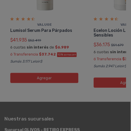
VALUGE
VALU
Lumisol Serum Para Párpados
Ecelon Loción Lim
Sensibles
$41.935
$52.419
$36.175
$51.679
6 cuotas
sin interés
de
$6.989
6 cuotas
sin interé
ó Transferencia
$37.742
10%
EXTRA OFF
ó Transferencia
$32
Sumás 3.177 Leloir$
Sumás 2.947 Leloir$
Agregar
Agreg
Nuestras sucursales
Sucursal OLIVOS - RETIRO EXPRESS