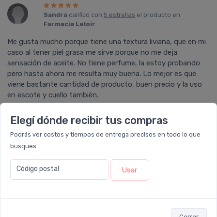
Sandra
calificó con
5 estrellas
el producto en
Farmacia Leloir
.
Me gusta mucho porque tiene una textura liviana, que en mi
caso al tener piel grasa me sirve porque no me deja
sensación de aceite. No tiene perfume, la estoy probando
pero hasta ahora me resulta muy buena. Lo mejor es que
viene bastante cantidad de producto, buen precio y la uso
en escote y cuello también.
Elegí dónde recibir tus compras
Podrás ver costos y tiempos de entrega precisos en todo lo que
calificó con
5 estrellas
el producto en
Farmacia
busques.
Leloir
.
Código postal
Usar
Le doy un 10 y volvería a comprarla. Hermosa humectante
que uso en el rostro, el cuello, el escote y también en las
caritas de mis hijos, cuyas pieles secas lo agradecen.
Fórmula ligera, de rápida absorción, efecto hidratante y
calmante, sin dejar pesadez. Me gustaría probar más
Cerrar