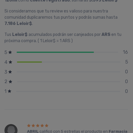
120ml
como
cliente registrado
, sumarás
3.593 Leloir$
Si consideramos que tu review es valioso para nuestra
comunidad duplicaremos tus puntos y podrás sumas hasta
7.186 Leloir$
.
Tus
Leloir$
acumulados podrán ser canjeados por
ARS
en tu
próxima compra. ( 1 Leloir$ = 1 ARS )
16
5
5
4
0
3
0
2
0
1
ABRIL
calificó con
5 estrellas
el producto en
Farmacia