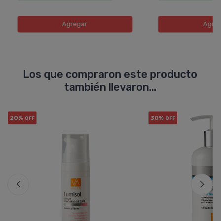
Agregar
Agreg
Los que compraron este producto
también llevaron...
20%
30%
OFF
OFF