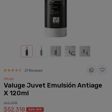
21 Reviews
Valuge
Valuge Juvet Emulsión Antiage
X 120ml
65.398
$
$52.318
20% OFF