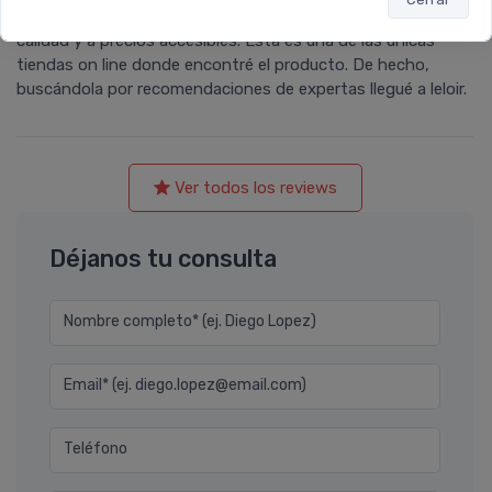
productos de la marca. Me gusta lo nacional de buena
calidad y a precios accesibles. Esta es una de las únicas
tiendas on line donde encontré el producto. De hecho,
buscándola por recomendaciones de expertas llegué a leloir.
Ver todos los reviews
Déjanos tu consulta
Nombre completo* (ej. Diego Lopez)
Email* (ej. diego.lopez@email.com)
Teléfono