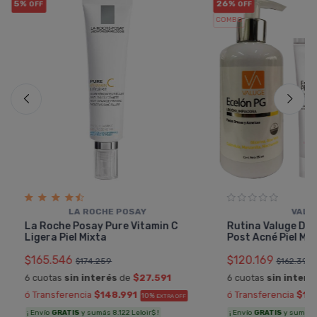
5%
26%
OFF
OFF
COMBO
LA ROCHE POSAY
VALU
La Roche Posay Pure Vitamin C
Rutina Valuge De
Ligera Piel Mixta
Post Acné Piel Mi
$165.546
$120.169
$174.259
$162.390
6 cuotas
sin interés
de
$27.591
6 cuotas
sin interé
ó Transferencia
$148.991
ó Transferencia
$10
10%
EXTRA OFF
¡ Envío
GRATIS
y sumás 8.122 Leloir$ !
¡ Envío
GRATIS
y sumás 6.