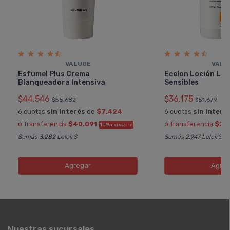
VALUGE
VALU
Esfumel Plus Crema
Ecelon Loción Lim
Blanqueadora Intensiva
Sensibles
$44.546
$36.175
$55.682
$51.679
6 cuotas
sin interés
de
$7.424
6 cuotas
sin interé
ó Transferencia
$40.091
ó Transferencia
$32
10%
EXTRA OFF
Sumás 3.282 Leloir$
Sumás 2.947 Leloir$
Agregar
Agreg
Nuestras sucursales