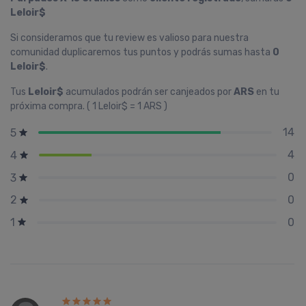
Leloir$
Si consideramos que tu review es valioso para nuestra
comunidad duplicaremos tus puntos y podrás sumas hasta
0
Leloir$
.
Tus
Leloir$
acumulados podrán ser canjeados por
ARS
en tu
próxima compra. ( 1 Leloir$ = 1 ARS )
14
5
4
4
0
3
0
2
0
1