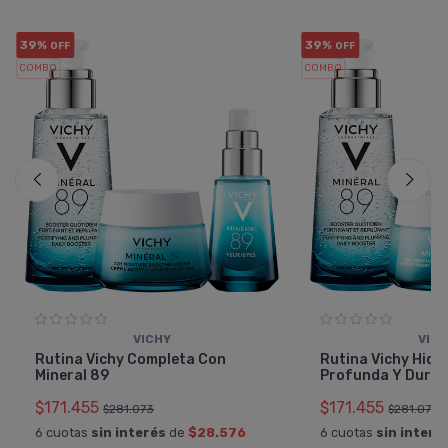
39%
39%
OFF
OFF
COMBO
COMBO
VICHY
VIC
Rutina Vichy Completa Con
Rutina Vichy Hidr
Mineral 89
Profunda Y Dura
$171.455
$171.455
$281.073
$281.073
6 cuotas
sin interés
de
$28.576
6 cuotas
sin interé