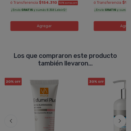
ó Transferencia
$154.310
ó Transferencia
$15
10%
EXTRA OFF
¡ Envío
GRATIS
y sumás 8.358 Leloir$ !
¡ Envío
GRATIS
y sumás 8.
Agregar
Agreg
Los que compraron este producto
también llevaron...
20%
30%
OFF
OFF