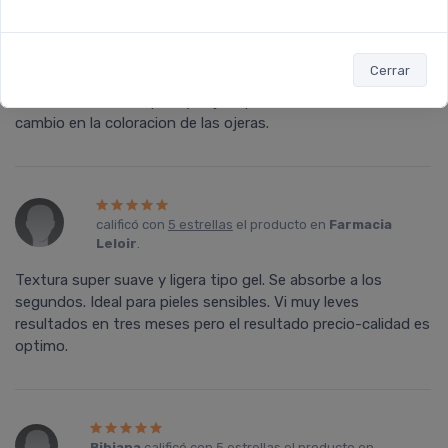
Graciela
calificó con
5 estrellas
el producto en
Farmacia Leloir
.
Cerrar
Es la primera vez que uso este producto. Lo uso dos veces
al dia. Se absorbe rapido y deja la piel tensa. Ya se nota un
cambio en la coloracion de las ojeras.
calificó con
5 estrellas
el producto en
Farmacia
Leloir
.
Textura super suave y ligera tipo gel. Se absorbe a los
segundos. Ideal para pieles sensibles. Vi muy leves
resultados en tres meses pero el resultado precio-calidad es
optimo.
Bibiana
calificó con
5 estrellas
el producto en