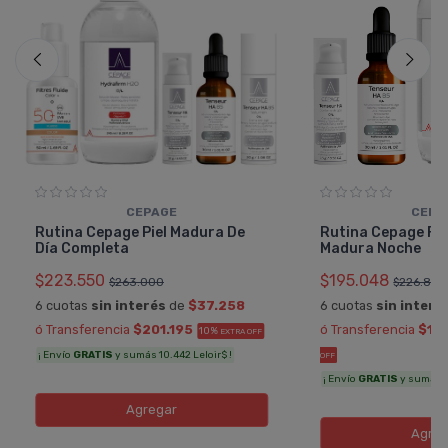
CEPAGE
CEPA
Rutina Cepage Piel Madura De
Rutina Cepage Fac
Día Completa
Madura Noche
$223.550
$195.048
$263.000
$226.800
6 cuotas
sin interés
de
$37.258
6 cuotas
sin interé
ó Transferencia
$201.195
ó Transferencia
$17
10%
EXTRA OFF
¡ Envío
GRATIS
y sumás 10.442 Leloir$ !
OFF
¡ Envío
GRATIS
y sumás 9.
Agregar
Agreg