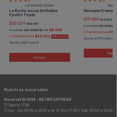
LA ROCHE POSAY
VALU
La Roche-posay Anthelios
Vansame Crema H
Fps50+ Fluido
$19.484
$24.355
$50.029
$83.381
6 cuotas
sin interé
6 cuotas
sin interés
de
$8.338
ó Transferencia
$17
ó Transferencia
$45.026
10%
EXTRA OFF
Sumás 2.279 Leloir$
Sumás 3.501 Leloir$
Agreg
Agregar
Nuestras sucursales
Sucursal OLIVOS - RETIRO EXPRESS
Ugarte 1728
Lun - Vie 09:00 a 12:00 y de 12:30 a 17:00 / Sáb: 09:00 a 14:00