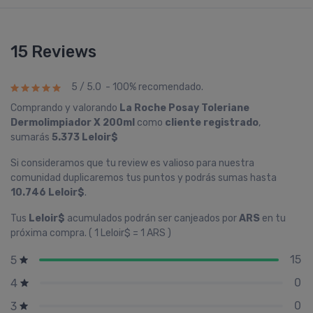
15 Reviews
5 / 5.0 - 100% recomendado.
Comprando y valorando
La Roche Posay Toleriane
Dermolimpiador X 200ml
como
cliente registrado
,
sumarás
5.373 Leloir$
Si consideramos que tu review es valioso para nuestra
comunidad duplicaremos tus puntos y podrás sumas hasta
10.746 Leloir$
.
Tus
Leloir$
acumulados podrán ser canjeados por
ARS
en tu
próxima compra. ( 1 Leloir$ = 1 ARS )
15
5
0
4
0
3