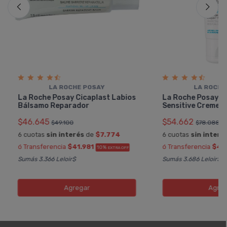
LA ROCHE POSAY
LA ROCHE
La Roche Posay Cicaplast Labios
La Roche Posay T
Bálsamo Reparador
Sensitive Creme
$46.645
$54.662
$49.100
$78.088
6 cuotas
sin interés
de
$7.774
6 cuotas
sin interé
ó Transferencia
$41.981
ó Transferencia
$49
10%
EXTRA OFF
Sumás 3.366 Leloir$
Sumás 3.686 Leloir$
Agregar
Agreg