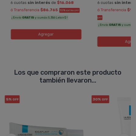
6 cuotas
sin interés
de
$16.068
6 cuotas
sin interé
ó Transferencia
$86.765
ó Transferencia
$13
10%
EXTRA OFF
¡ Envío
GRATIS
y sumás 5.356 Leloir$ !
OFF
¡ Envío
GRATIS
y sumás 7.
Agregar
Agreg
Los que compraron este producto
también llevaron...
5%
30%
OFF
OFF