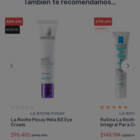
También te recomendamos...
35%
27%
OFF
OFF
COMBO
NUEVO
LA ROCHE POSAY
LA ROCHE
La Roche Posay Mela B3 Eye
Rutina La Roche 
Cream
Integral Para Com
$96.405
$148.184
$148.315
$202.992