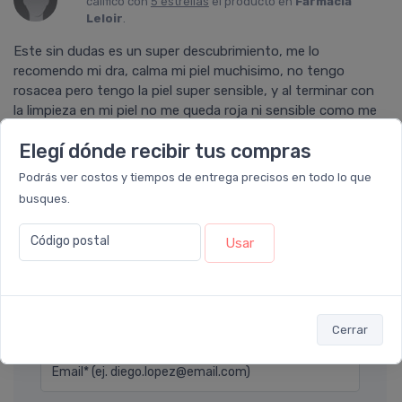
calificó con
5 estrellas
el producto en
Farmacia
Leloir
.
Este sin dudas es un super descubrimiento, me lo
recomendo mi dra, calma mi piel muchisimo, no tengo
rosacea pero tengo la piel super sensible, y al terminar con
la limpieza en mi piel no me queda roja ni sensible como me
solia suceder con otros dermolimpiadores.
Elegí dónde recibir tus compras
Podrás ver costos y tiempos de entrega precisos en todo lo que
busques.
Ver todos los reviews
Código postal
Usar
Déjanos tu consulta
Nombre completo* (ej. Diego Lopez)
Cerrar
Email* (ej. diego.lopez@email.com)