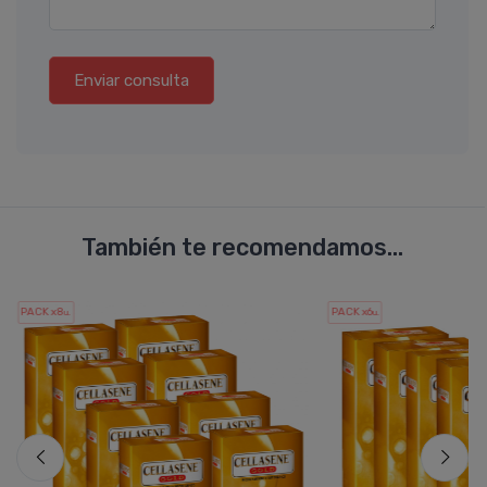
Enviar consulta
También te recomendamos...
PACK x8
PACK x6
u.
u.