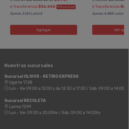
ó Transferencia
$36.540
ó Transferencia
$67
10%
EXTRA OFF
Sumás 3.124 Leloir$
Sumás 4.488 Leloir$
Agregar
Ver opc
Nuestras sucursales
Sucursal OLIVOS - RETIRO EXPRESS
Ugarte 1728
Lun - Vie 09:00 a 12:00 y de 12:30 a 17:00 / Sáb: 09:00 a 14:00
Sucursal RECOLETA
Larrea 1249
Lun - Vie: 09:00 a 20:00hs / Sáb: 09:00 a 14:00hs