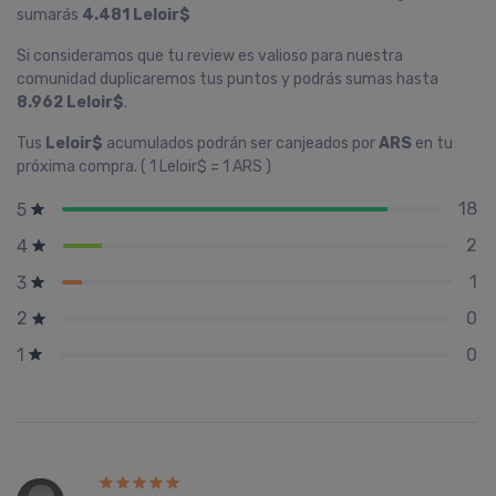
sumarás
4.481 Leloir$
Si consideramos que tu review es valioso para nuestra
comunidad duplicaremos tus puntos y podrás sumas hasta
8.962 Leloir$
.
Tus
Leloir$
acumulados podrán ser canjeados por
ARS
en tu
próxima compra. ( 1 Leloir$ = 1 ARS )
18
5
2
4
1
3
0
2
0
1