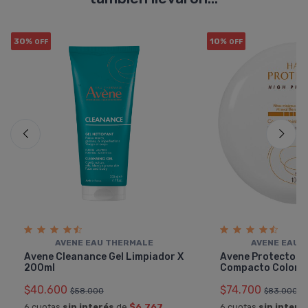
30%
10%
OFF
OFF
AVENE EAU THERMALE
AVENE EAU 
Avene Cleanance Gel Limpiador X
Avene Protector 
200ml
Compacto Color
$40.600
$74.700
$58.000
$83.000
6 cuotas
sin interés
de
$6.767
6 cuotas
sin interé