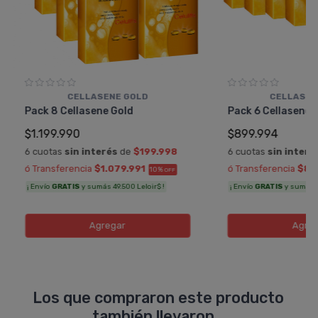
CELLASENE GOLD
CELLASEN
Pack 8 Cellasene Gold
Pack 6 Cellasene 
$1.199.990
$899.994
6 cuotas
sin interés
de
$199.998
6 cuotas
sin interé
ó Transferencia
$1.079.991
ó Transferencia
$80
10%
OFF
¡ Envío
GRATIS
y sumás 49.500 Leloir$ !
¡ Envío
GRATIS
y sumás 37
Agregar
Agreg
Los que compraron este producto
también llevaron...